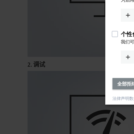
个性化
我们可
2. 调试
全部拒
法律声明
数