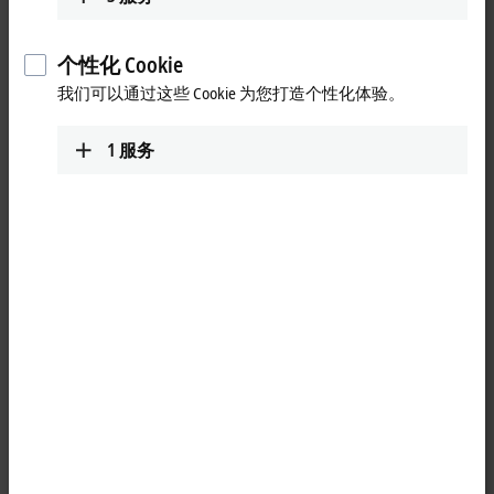
一个适用于高功率范围，配备
3 x 208 V AC...480 V AC 三相电源
个性化 Cookie
尽管它们的结构非常紧凑，但仍集成了
24 V DC
电源、直流母
我们可以通过这些 Cookie 为您打造个性化体验。
线电容器和镇流器电路，以及（在大多数型号中）镇流电阻。
控制电压由直流母线上集成的电源产生。这两种型号都有单轴
和双轴版本可供选择。它支持的电机类型包括采用
单电缆技术
1
服务
（OCT）
的 AM8000 系列同步伺服电机，以及异步电机和磁阻电
机。
AX1000 超紧凑型伺服驱动器通过 EtherCAT 技术完全集成到
TwinCAT 系统中，为调试、操作和诊断提供了极大的便利。
调
试工具可选择 TwinCAT 3 Drive Manager 2
，其结构化设计和广泛
的功能使轴的调试变得简单直观。
更多分布式驱动技术相关信息