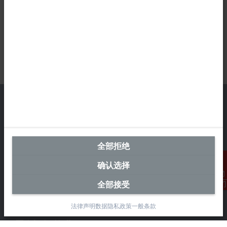
中国区总部
全部拒绝
毕孚自动化设备贸易(上海)有限公司
市北智汇园4号楼
确认选择
静安区汶水路 299 弄 9-10 号
上海, 200072
全部接受
联系我们
+86 21 6631 2666
法律声明
数据隐私政策
一般条款
+86 21 6631 5696
info@beckhoff.com.cn