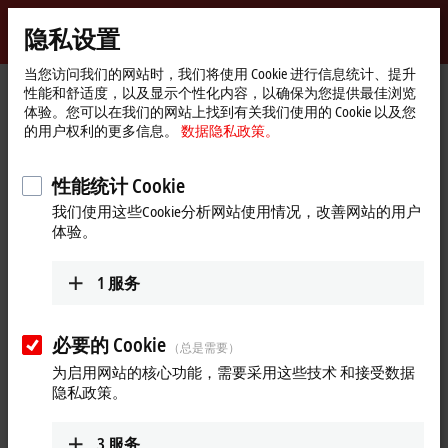
登录
隐私设置
myBeckhoff
Beckhoff
-
当您访问我们的网站时，我们将使用 Cookie 进行信息统计、提升
性能和舒适度，以及显示个性化内容，以确保为您提供最佳浏览
自
体验。您可以在我们的网站上找到有关我们使用的 Cookie 以及您
动
Start
产品
运动控制
伺服驱动器
的用户权利的更多信息。
数据隐私政策。
化
page
AX1000 | 经济型伺服驱动器
新
技
性能统计 Cookie
AX1000 | 经济型伺服驱动器
术
我们使用这些Cookie分析网站使用情况，改善网站的用户
体验。
产品概览表
产品搜索器
1
服务
用于动态定位任务的超紧凑型伺服驱动器
必要的 Cookie
（总是需要）
AX1000 经济型伺服驱动器具有极高的性价比，同时保持着最高
为启用网站的核心功能，需要采用这些技术 和接受数据
技术标准。有两种型号可供选择：
隐私政策。
一种适用于低功率范围，配备
1 x 110 V AC...240 V AC 单相电源
3
服务