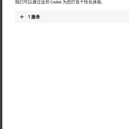
TCxxxx | TwinCAT 3 基本组件
我们可以通过这些 Cookie 为您打造个性化体验。
TwinCAT 3 基本组件可通过功能组件进行扩
展。
1
服务
更多信息
TFxxxx | TwinCAT 3 功能组件
基本组件可通过 TwinCAT 3 功能组件进行扩
展。这些功能组件被分为不同的类别，如运
动控制、测量技术、控制技术和通信。
更多信息
TwinCAT 3 | Build 4026
模块化设计和扩展组件助力提升自动化系统
开发的灵活性
更多信息
TwinCAT 3 | 软件更新
TwinCAT 3 最新软件更新概述