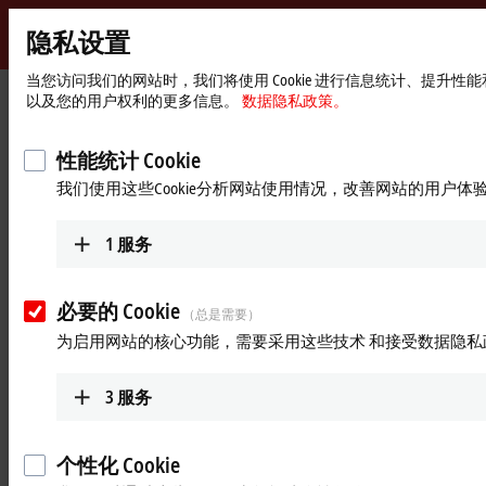
隐私设置
Beckhoff
-
当您访问我们的网站时，我们将使用 Cookie 进行信息统计、提升
Start
产品
自动化软件
TwinCAT
以及您的用户权利的更多信息。
数据隐私政策。
自
page
动
TwinCAT 自动化软件
化
性能统计 Cookie
新
我们使用这些Cookie分析网站使用情况，改善网站的用户体
技
产品概览表
产品搜索器
术
1
服务
TwinCAT 3 下载
产品
必要的 Cookie
（总是需要）
为启用网站的核心功能，需要采用这些技术 和接受数据隐私
TExxxx | TwinCAT 3 开发环境
TwinCAT 3 开发组件可用于配置、编程和调
试应用程序。
3
服务
更多信息
个性化 Cookie