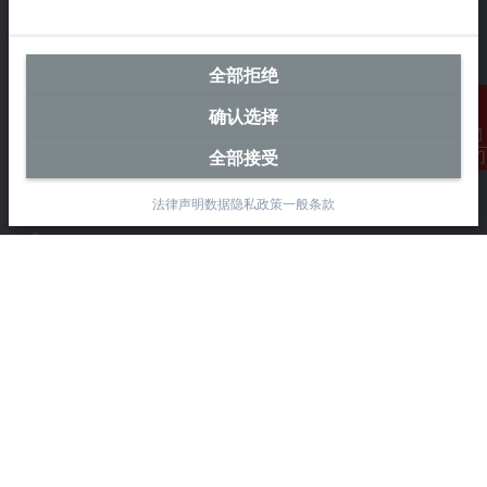
全部拒绝
中国区总部
确认选择
毕孚自动化设备贸易(上海)有限公司
市北智汇园4号楼
全部接受
联系我们
静安区汶水路 299 弄 9-10 号
上海, 200072
法律声明
数据隐私政策
一般条款
+86 21 6631 2666
+86 21 6631 5696
info@beckhoff.com.cn
详细联系方式
www.beckhoff.com.cn/zh-cn/
电子快讯
打印页面
公司