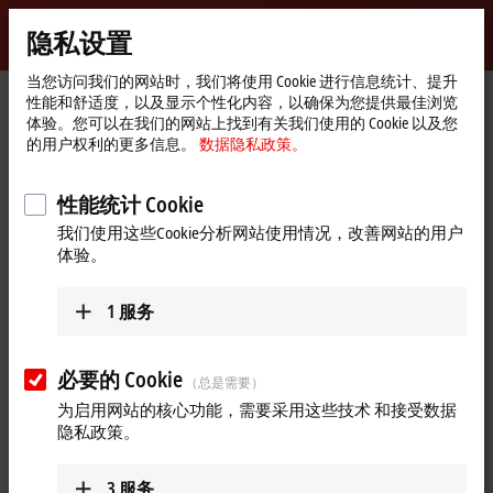
登录
隐私设置
myBeckhoff
Beckhoff
-
当您访问我们的网站时，我们将使用 Cookie 进行信息统计、提升
性能和舒适度，以及显示个性化内容，以确保为您提供最佳浏览
自
体验。您可以在我们的网站上找到有关我们使用的 Cookie 以及您
动
Start
产品
IPC
嵌入式控制器
CX20x3 | AMD Ryzen™
的用户权利的更多信息。
数据隐私政策。
化
page
CX2100-0022
新
技
性能统计 Cookie
CX2100-0022 | 用于 CX20xx 的
术
我们使用这些Cookie分析网站使用情况，改善网站的用户
100 W 电源模块，电气隔离
体验。
型，支持 UPS OCT 接口
新产品
1
服务
必要的 Cookie
（总是需要）
为启用网站的核心功能，需要采用这些技术 和接受数据
隐私政策。
3
服务