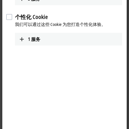
个性化 Cookie
我们可以通过这些 Cookie 为您打造个性化体验。
1
服务
1
CX2100-0022 电气隔离型电源模块新增了一款无风扇、最大输出
功率为 100 W 且支持 UPS-
OCT
的版本，进一步丰富了嵌入式控
制器现有的电源模块产品系列。它用于为 CX20xx 系统的组件
（CPU 模块、系统模块和扩展模块）供电，适用于 CX20xx 系列
中所有现有的基本 CPU 模块，前提是不超过其最大输出功率。
CX2100-0022 电源模块采用被动散热设计，因此无需风扇且免维