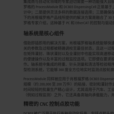
集成商与自动化领域的专家迫切需要一种功能强大且
罗格的 ProcessModule 和 DC803 Disp
计中；二是提供灵活多样的数据连接选择；三是确保
下的肖根福罗格产品线所提供的解决方案是融合了 30 
罗格专家介绍，这种基于 PC 和 EtherCAT 
轴系统是核心组件
借助即插即用的解决方案，肖根福罗格轴系统能够快
关的参数及过程都被精确调校至最佳状态，且这一过程完全
在矩阵灌封、珠状灌封以及全灌封中也能实现高速移
的便捷操作以及丰富的过程监控选项。它即便在要求
作。轴系统中集成的称重、针头测量和清洁等检验程
型检测系统，它能够 360 度全方位地实时监测点胶轮
ProcessModule 同样被应用于肖根福罗格 DC803 Disp
规模（约 200,000 至 200 万件）的粘接、密
时间较短的批量生产精心设计，尤其适用于汽车、工
（例如过程监测）之外，它还具备高轴向承载能力，
精密的 CNC 控制点胶功能
DC803 被广泛用于执行各种自动化任务，包括点胶