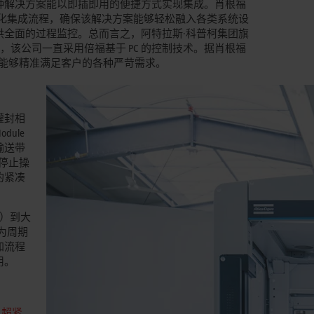
种解决方案能以即插即用的便捷方式实现集成。肖根福
个方面：一是简化集成流程，确保该解决方案能够轻松融入各类系统设
全面的过程监控。总而言之，阿特拉斯·科普柯集团旗
来，该公司一直采用倍福基于 PC 的控制技术。据肖根福
列，能够精准满足客户的各种严苛需求。
灌封相
ule
输送带
停止操
的紧凑
 件）到大
专为周期
加流程
用。
。
超紧