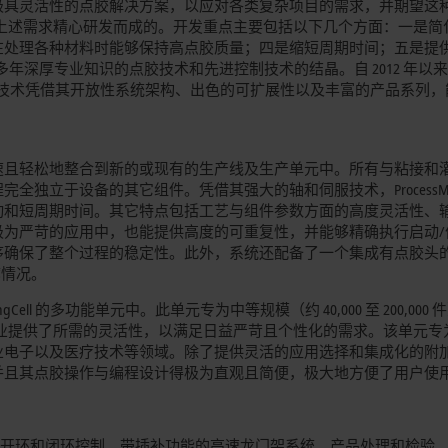
极具灵活性的点胶解决方案，以应对各类复杂项目的需求，并期望这
ensingCell 正是基于上述需求精心研发而成的。开发重点主要包括以下几
在处理各种材料时能够保持高点胶质量；四是缩短周期时间；五是提供
多年深厚专业知识的点胶技术和先进控制技术的结晶。自 2012 年以
的控制与驱动技术凭借其开放性系统架构、出色的可扩展性以及丰富的产品系
速且轻松地整合到新的或现有的生产线及生产单元中。所有与粘接和
独立于设备的其它组件。凭借其强大的轴和伺服技术，ProcessMod
动和短周期时间。其它特点包括工艺与组件参数方面的高度灵活性、
极为严苛的应用中，也能提供高度的可重复性，并能够精确执行启动/
序确保了整个过程的稳定性。此外，系统还配备了一个集成有点胶头
廓情况。
ensingCell 的多功能单元中。此单元专为中等规模（约 40,000 至 200,000
封和灌封作业提供了所需的灵活性，以满足日益严苛且个性化的需求。该单元
业电子以及医疗技术等领域。除了提供灵活的应用选择和集成化的附
并且其点胶操作与编程设计得极为直观且简便，极大地方便了用户使
头的开环和闭环控制、带插补功能的高速龙门架系统、产品处理和检验