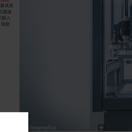
时兼具高
机器操
识嵌入
：借助