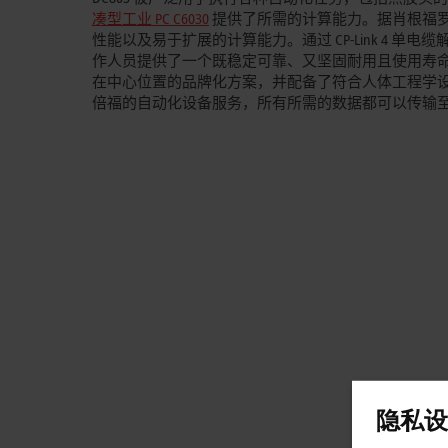
凑型工业 PC C6030
提供了所需的计算能力。据肖根福罗
性能以及易于扩展的计算能力。通过 CP-Link 4 单电
作人员提供了一个既稳定可靠、又坚固耐用且使用寿
在中心位置的品牌化方案，并配备了符合人体工程学
倍福的自动化设备服务，所有所需的数据都可以传输
隐私设