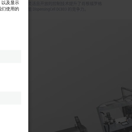
，以及显示
倍福灵活且开放的控制技术提升了肖根福罗格
我们使用的
多功能 DispensingCell DC803 的竞争力。
服驱动
高度评
的配置
便，同
中集成
来实现
/O 组
同时，
AT 网
·科普
决方