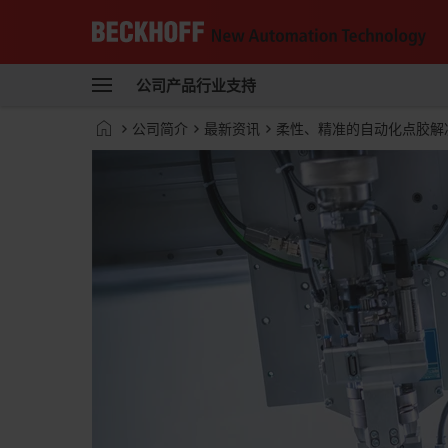
Beckhoff
-
公司
产品
行业
支持
自
动
Start
公司简介
最新资讯
柔性、精准的自动化点胶解
化
page
新
技
术