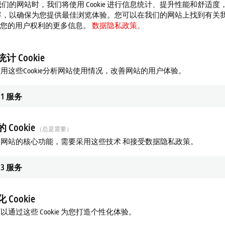
们的网站时，我们将使用 Cookie 进行信息统计、提升性能和舒适度
容，以确保为您提供最佳浏览体验。您可以在我们的网站上找到有关
 以及您的用户权利的更多信息。
数据隐私政策。
，其计算过程集中在工业 PC 上的
TwinCAT CNC
中完成，并通过伺
 轴、点胶头的主轴，以及（根据需求）可选的附加旋转轴的运动控制。肖根福罗格
计 Cookie
AM8000 伺服电机
，其显著优势体现在能够通过接口提供灵活且集成
展性能。此外，得益于
单电缆技术（OCT）
，安装过程变得既快速又简
用这些Cookie分析网站使用情况，改善网站的用户体验。
安全停机功能，有效保障了系统的安全运行。这是通过在伺服驱动器
EL6900
和
EL1904
或 EtherCAT 端子盒 EP1908 等附加的 TwinSAFE 组件
1
服务
CAT I/O 组件（IP20 和 IP67 防护等级）产品系列中受益匪浅。I
 Cookie
（总是需要）
直接分布式地部署在设备上，因此布线速度快，并且节省安装空间。
FIBUS、PROFINET 和 EtherNet/IP 组件无缝集成到 EtherC
网站的核心功能，需要采用这些技术 和接受数据隐私政策。
系统中。
3
服务
家肖根福罗格以阿特拉斯·科普柯公司的名义继续运营。它隶属于阿特拉斯
 Cookie
技术、卓越创新能力和深厚专业知识。集团旗下的 Assembly
续性相结合，开发出旨在优化电子与汽车行业生产流程的一系列先进技术和解
以通过这些 Cookie 为您打造个性化体验。