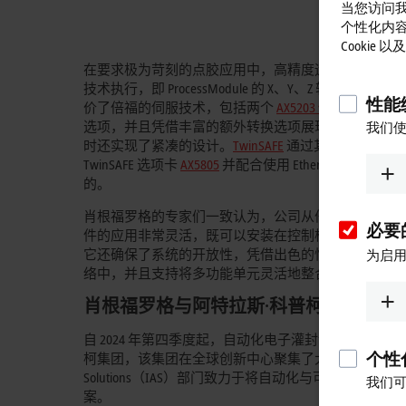
当您访问我
个性化内
Cookie
在要求极为苛刻的点胶应用中，高精度运动控制至关重要
技术执行，即 ProcessModule 的 X、Y、Z
性能统
价了倍福的伺服技术，包括两个
AX5203 伺服驱动器
和
选项，并且凭借丰富的额外转换选项展现出出色的扩
我们使
时还实现了紧凑的设计。
TwinSAFE
通过其安全降速和
TwinSAFE 选项卡
AX5805
并配合使用 EtherCAT 端子模块
的。
肖根福罗格的专家们一致认为，公司从倍福提供的多样化 Ether
必要的
件的应用非常灵活，既可以安装在控制柜中，也可以
它还确保了系统的开放性，凭借出色的性能和全面的诊断功能，将 PRO
为启用
络中，并且支持将多功能单元灵活地整合到更庞大的
肖根福罗格与阿特拉斯
·
科普柯
自 2024 年第四季度起，自动化电子灌封领域的专
个性化
柯集团，该集团在全球创新中心聚集了大量顶尖人才、先进
Solutions（IAS）部门致力于将自动化与可持
我们可
案。