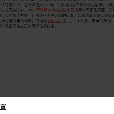
格专家介绍，之所以选择 C6030，主要是因为它设计极为紧凑，同
缆解决方案连接的
CP3916 不锈钢多点触控控制面板
用作可视化界面，为
命长久的操作方案。针对这一客户定制的版本，公司选择了将公司标
设计的键盘与鼠标垫。倍福的
TwinCAT
提供了一个开放且安全的架构
至肖根福罗格自己的可视化系统中。
置