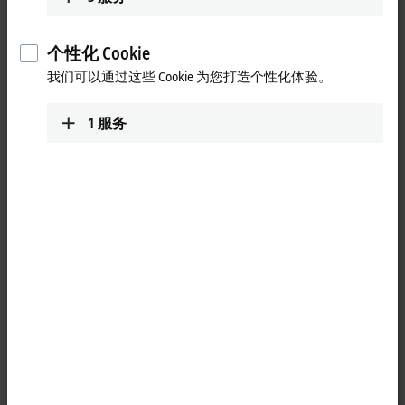
由于转子的惯量较低，因此电机具有高动态性，同时过载能力
提高了 5 倍。电机可选择配备单电缆技术（
OCT
）或旋转变压
个性化 Cookie
器（标准双电缆）。如果配备的是单电缆技术，则无需使用编
我们可以通过这些 Cookie 为您打造个性化体验。
码器电缆。反馈信号直接采用数字化方式通过现有的标准电机
电缆传输。这样能够减少 50 % 的布线成本。所有七种规格都
采用模块化设计，因此可以根据客户的需求速进行机械调整。
1
服务
诸如轴承等易磨损部件可保证的使用寿命长达 30,000 小时，特
别注重提高电机的耐久性和鲁棒性。24 位 SIL 2 安全编码器作
为标配集成在高精度应用中。还可以提供配套的附件，如减速
机和预制电机电缆和编码器电缆。
前 25 条
重置所有筛选器
结果:
您的选择:
正在加载页面内容…请稍候