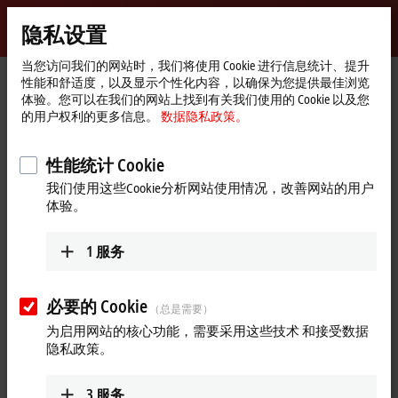
登录
隐私设置
myBeckhoff
Beckhoff
-
当您访问我们的网站时，我们将使用 Cookie 进行信息统计、提升
性能和舒适度，以及显示个性化内容，以确保为您提供最佳浏览
自
体验。您可以在我们的网站上找到有关我们使用的 Cookie 以及您
动
Start
产品
运动控制
旋转伺服电机
AM8000 | 伺服电机
的用户权利的更多信息。
数据隐私政策。
化
page
新
AM8000 | 伺服电机
技
性能统计 Cookie
术
我们使用这些Cookie分析网站使用情况，改善网站的用户
产品概览表
产品搜索器
体验。
1
服务
高动态性动力装置，德国制造
AM8000 系列同步伺服电机具有经久耐用、功率大的特点。该
必要的 Cookie
（总是需要）
系列有七 7 种规格以及 4 种长度可选，堵转扭矩范围为
为启用网站的核心功能，需要采用这些技术 和接受数据
0.2...129 Nm，转速最高可达 12,000 rpm，应用范围非常广泛。
隐私政策。
该系列的高性能伺服电机具有功率大、体积小的特点。它结合
了小端转动和全封闭的定子，在定子和电机外壳之间具有良好
的热接触。
3
服务