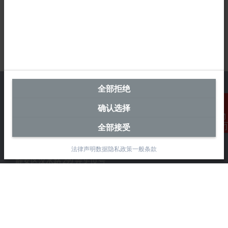
全部拒绝
确认选择
中国区总部
全部接受
联系我们
毕孚自动化设备贸易(上海)有限公司
市北智汇园4号楼
法律声明
数据隐私政策
一般条款
静安区汶水路 299 弄 9-10 号
上海, 200072
+86 21 6631 2666
+86 21 6631 5696
info@beckhoff.com.cn