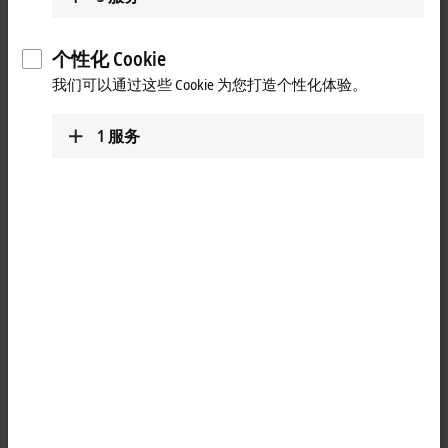
个性化 Cookie
我们可以通过这些 Cookie 为您打造个性化体验。
1
服务
1
TwinSAFE
组件 EL6900 是一个专用的安全控制器。它以布尔值为
基础，用于实现面向安全的应用。为此，我们提供了经过认证
的功能块，可以处理安全输入信号并生成安全输出信号。功能
块的功能范围很广，从简单的布尔功能（如 AND 和 OR）到为
安全功能静音的复杂功能块，一应俱全。
除备份和恢复功能之外，EL6900 还可在维修时实现轻松更换安
全控制器。
通过 FSoE，EL6900 最多可与 128 台安全通信设备安全地交换数