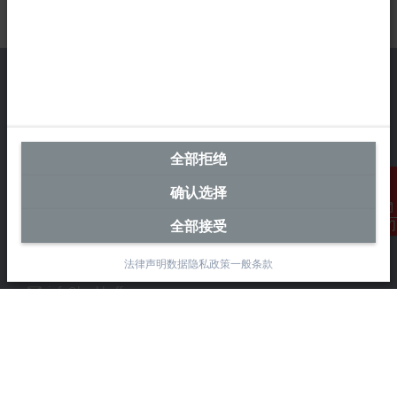
中国区总部
全部拒绝
毕孚自动化设备贸易(上海)有限公司
市北智汇园4号楼
确认选择
静安区汶水路 299 弄 9-10 号
上海, 200072
全部接受
联系我们
+86 21 6631 2666
法律声明
数据隐私政策
一般条款
+86 21 6631 5696
info@beckhoff.com.cn
详细联系方式
www.beckhoff.com.cn/zh-cn/
电子快讯
打印页面