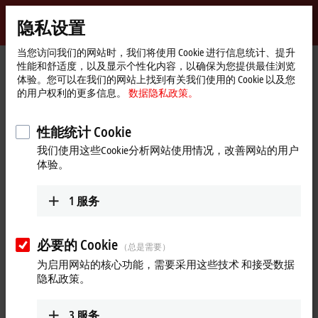
登录
隐私设置
myBeckhoff
Beckhoff
-
当您访问我们的网站时，我们将使用 Cookie 进行信息统计、提升
性能和舒适度，以及显示个性化内容，以确保为您提供最佳浏览
自
体验。您可以在我们的网站上找到有关我们使用的 Cookie 以及您
动
Start
产品
自动化软件
TwinSAFE
TwinSAFE 硬件
EL6900
的用户权利的更多信息。
数据隐私政策。
化
page
新
EL6900 | EtherCAT 端子模块通
技
性能统计 Cookie
信接口，TwinSAFE 逻辑
术
我们使用这些Cookie分析网站使用情况，改善网站的用户
体验。
1
服务
必要的 Cookie
（总是需要）
为启用网站的核心功能，需要采用这些技术 和接受数据
隐私政策。
3
服务