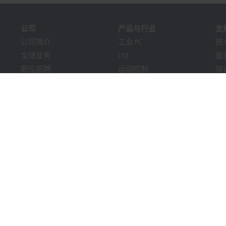
公司
产品与行业
支
公司简介
工业 PC
技
全球业务
I/O
服
职位招聘
运动控制
培
新闻
自动化软件
在
《PC Control》杂志
MX-System
解
市场活动及日期
机器视觉
Bec
提示系统
行业
下
包装合规性