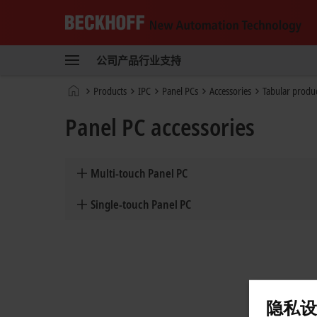
Beckhoff
-
公司
产品
行业
支持
自
动
Start
Products
IPC
Panel PCs
Accessories
Tabular produ
化
page
新
Panel PC accessories
技
术
Multi-touch Panel PC
Single-touch Panel PC
隐私设