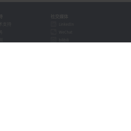
持
社交媒体
术支持
LinkedIn
务
WeChat
训
bilibili
线研讨会
决方案提供商计划
khoff Information System
载中心