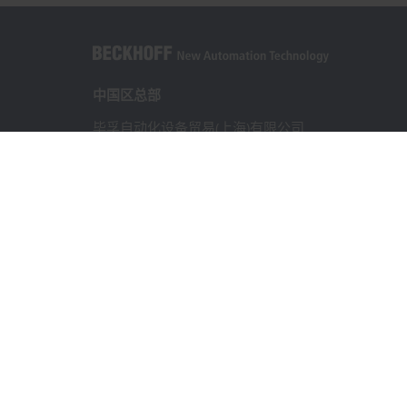
中国区总部
毕孚自动化设备贸易(上海)有限公司
市北智汇园4号楼
静安区汶水路 299 弄 9-10 号
上海, 200072
+86 21 6631 2666
+86 21 6631 5696
info@beckhoff.com.cn
详细联系方式
www.beckhoff.com.cn/zh-cn/
电子快讯
打印页面