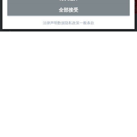
毕孚自动化设备贸易(上海)有限公司
市北智汇园4号楼
全部接受
联系我们
静安区汶水路 299 弄 9-10 号
上海, 200072
法律声明
数据隐私政策
一般条款
+86 21 6631 2666
+86 21 6631 5696
info@beckhoff.com.cn
详细联系方式
www.beckhoff.com.cn/zh-cn/
电子快讯
打印页面
公司
产品与行业
支持
社交媒体