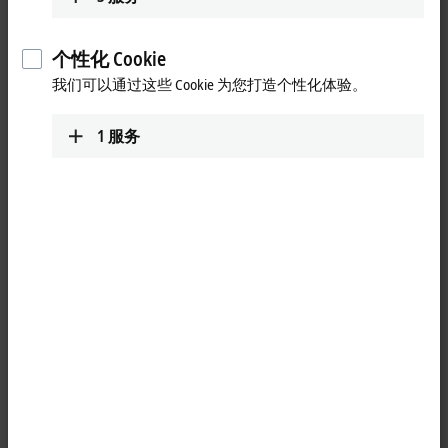
个性化 Cookie
我们可以通过这些 Cookie 为您打造个性化体验。
1
服务
1
这款搭载 GSM/UMTS/LTE 调制解调器的 LTE USB 无线网卡可通
过普通的 SIM 卡拨号接入移动通信网络。当需要时，该网卡可
用于为工业PC 增配移动移动通信功能，因此在连接数据库和云
系统方面几乎没有限制。 此外，只要蜂窝网络覆盖范围足够，
即便是在人口较为稀少的地区，也能建立互联网连接。该无线
网卡采用第四代（4G）蜂窝网络技术，设有一个 SIM 卡槽和一