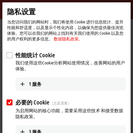
登录
隐私设置
myBeckhoff
Beckhoff
-
当您访问我们的网站时，我们将使用 Cookie 进行信息统计、提升
性能和舒适度，以及显示个性化内容，以确保为您提供最佳浏览
自
体验。您可以在我们的网站上找到有关我们使用的 Cookie 以及您
动
Start
产品
IPC
嵌入式控制器
附件
CU8210-D004-0200
的用户权利的更多信息。
数据隐私政策。
化
page
新
CU8210-D004-0200 | LTE USB 无
技
性能统计 Cookie
线网卡，适用于美国、加拿
术
我们使用这些Cookie分析网站使用情况，改善网站的用户
大、欧洲、台湾、澳大利亚和
体验。
新西兰
1
服务
必要的 Cookie
（总是需要）
为启用网站的核心功能，需要采用这些技术 和接受数据
隐私政策。
3
服务