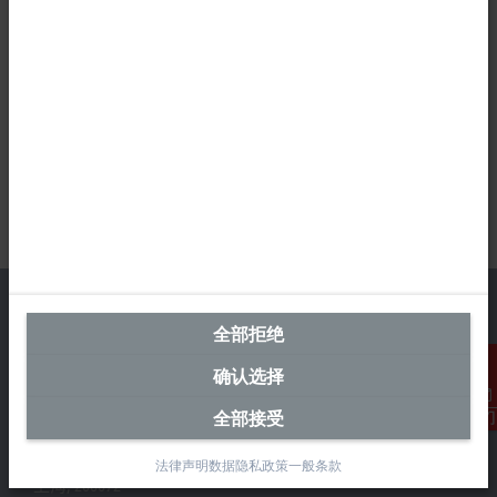
全部拒绝
确认选择
中国区总部
毕孚自动化设备贸易(上海)有限公司
全部接受
联系我们
市北智汇园4号楼
静安区汶水路 299 弄 9-10 号
法律声明
数据隐私政策
一般条款
上海, 200072