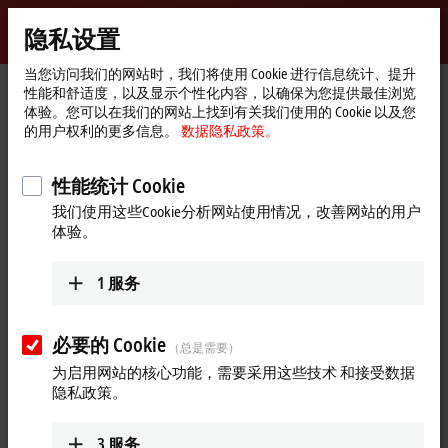
登录
隐私设置
myBeckhoff
Beckhoff
-
当您访问我们的网站时，我们将使用 Cookie 进行信息统计、提升
性能和舒适度，以及显示个性化内容，以确保为您提供最佳浏览
自
体验。您可以在我们的网站上找到有关我们使用的 Cookie 以及您
动
Start
产品
IPC
面板型 PC
附件
CU8006
的用户权利的更多信息。
数据隐私政策。
化
page
新
CU8006 | 4 端口 USB 3.0 集线器
技
性能统计 Cookie
术
我们使用这些Cookie分析网站使用情况，改善网站的用户
体验。
1
服务
必要的 Cookie
（总是需要）
为启用网站的核心功能，需要采用这些技术 和接受数据
隐私政策。
3
服务