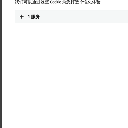
我们可以通过这些 Cookie 为您打造个性化体验。
半导体行业 — EtherCAT 助力实现
自动化
1
服务
诸如自动化、电动汽车以及通信和人工智能等具有高增长潜力
的技术之所以能够展现出卓越的性能，在很大程度上得益于半
导体行业中那些蕴含“高科技”的芯片。未来的市场需求预计将
大幅度超过制造商现有的生产能力。为了缩小供需缺口，现有
的半导体工厂亟需进一步提升自动化水平，同时，也需要在全
球范围内新建高效能的晶圆厂。该领域的一项关键核心技术就
是倍福提供的工业以太网技术 — EtherCAT。
倍福的 EtherCAT 和自动化解决方案能为您带来
哪些优势：
快速、高效、灵活
：EtherCAT 性能出众
EtherCAT
作为全球标准
：已在全球范围内享有高度认可并成
TM
为SEMI
标准
由倍福于 2003 年发明
：用于满足自动化系统对实时性的要
求
全面
：满足半导体生产需求的完整产品线
集成安全功能：
通过倍福的 TwinSAFE 系统