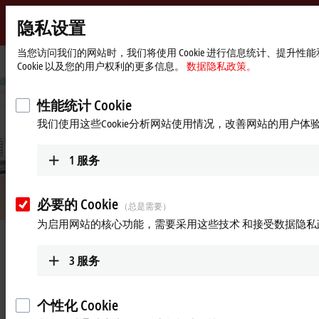
隐私设置
Beckhoff
-
当您访问我们的网站时，我们将使用 Cookie 进行信息统计、提
Start
行业信息
半导体行业
Cookie 以及您的用户权利的更多信息。
数据隐私政策。
自
page
动
化
性能统计 Cookie
新
我们使用这些Cookie分析网站使用情况，改善网站的用户体
技
术
1
服务
必要的 Cookie
（总是需要）
为启用网站的核心功能，需要采用这些技术 和接受数据隐私
productronica 2025：倍福展会视频
3
服务
个性化 Cookie