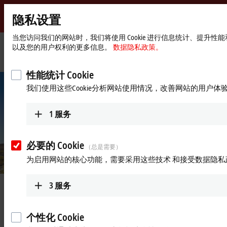
隐私设置
Beckhoff
-
当您访问我们的网站时，我们将使用 Cookie 进行信息统计、提升
以及您的用户权利的更多信息。
数据隐私政策。
自
动
Start
公司简介
最新资讯
时空界限的精准把控
化
page
性能统计 Cookie
新
我们使用这些Cookie分析网站使用情况，改善网站的用户体
技
术
1
服务
必要的 Cookie
（总是需要）
为启用网站的核心功能，需要采用这些技术 和接受数据隐私
3
服务
2025年3月10日
时空界限的精准把控
个性化 Cookie