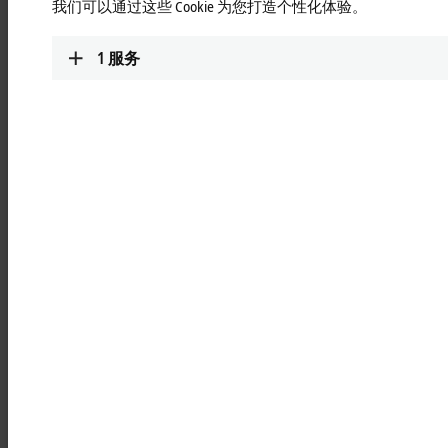
我们可以通过这些 Cookie 为您打造个性化体验。
基于 PC 的控制技术在大型望远镜中的应用
西班牙拉古纳大学下属机构加那利天体物理研究所（IAC，全
1
服务
称：加那利群岛天体物理研究所）在加那利群岛运营着两座天
文台：拉帕尔玛岛穆查丘斯罗克天文台与特内里费岛泰德天文
台。 倍福基于 PC 的控制系统和运动控制方案为天体物理学家
突破太空探索边界提供了重要技术支撑。
IAC 与倍福的合作始于十二年前，双方共同为特内里费岛 Q-U-I
联合实验室计划（QUIJOTE I）首台望远镜提供技术支持。该项
目的目标是测定宇宙微波背景辐射 (CMB) 的偏振特性，精确分
析 10 至 42 GHz 频段内星系及星系际物质的辐射机制，并藉此
探寻宇宙大爆炸的痕迹。倍福当时被选为望远镜控制系统的技
术合作伙伴，至今仍是倍受信赖的长期合作伙伴。
运动控制与 EtherCAT 技术协同实现高精度控
制。
望远镜控制系统采用
TwinCAT 2 NC PTP
和 C5102 19 英寸抽拉式
工业 PC，可精确控制望远镜的方位角和仰角。除望远镜控制所
需的数字量和模拟量输入输出外，系统还通过
EL6688
(IEEE
1588/PTP) 通信接口实现了精确时间协议的编程与部署。该