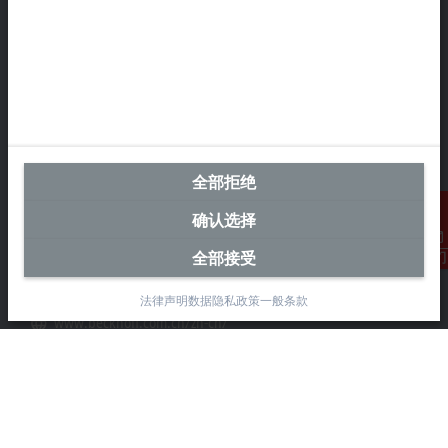
中国区总部
毕孚自动化设备贸易(上海)有限公司
市北智汇园4号楼
静安区汶水路 299 弄 9-10 号
全部拒绝
上海, 200072
确认选择
+86 21 6631 2666
+86 21 6631 5696
全部接受
联系我们
info@beckhoff.com.cn
详细联系方式
法律声明
数据隐私政策
一般条款
www.beckhoff.com.cn/zh-cn/
电子快讯
打印页面
公司