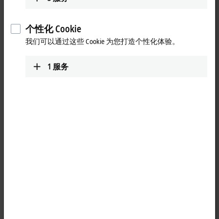
个性化 Cookie
我们可以通过这些 Cookie 为您打造个性化体验。
1
服务
4
1
C5xxx 系列是 19 英寸抽拉式工业 PC， 配备最高性能等级的组
件，可以安装
TwinCAT
自动化软件，非常适合用于机械制造和
设备工程应用。
显示更多
产品状态:
正常供应