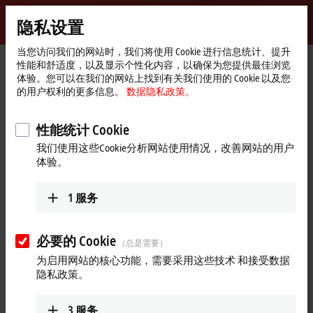
登录
隐私设置
myBeckhoff
Beckhoff
-
当您访问我们的网站时，我们将使用 Cookie 进行信息统计、提升
性能和舒适度，以及显示个性化内容，以确保为您提供最佳浏览
自
体验。您可以在我们的网站上找到有关我们使用的 Cookie 以及您
动
Start
产品
IPC
工业 PC
C5xxx | 19 英寸抽拉式工业 PC
的用户权利的更多信息。
数据隐私政策。
化
page
C5240
新
技
性能统计 Cookie
C5240 | 19 英寸抽拉式工业 PC
术
我们使用这些Cookie分析网站使用情况，改善网站的用户
体验。
1
服务
必要的 Cookie
（总是需要）
为启用网站的核心功能，需要采用这些技术 和接受数据
隐私政策。
3
服务