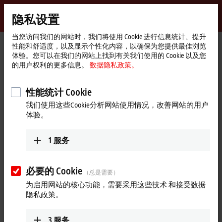
登录
隐私设置
myBeckhoff
Beckhoff
-
当您访问我们的网站时，我们将使用 Cookie 进行信息统计、提升
性能和舒适度，以及显示个性化内容，以确保为您提供最佳浏览
自
体验。您可以在我们的网站上找到有关我们使用的 Cookie 以及您
动
Start
产品
I/O
EtherCAT 端子模块
ELXxxxx | 防爆（Ex i）
的用户权利的更多信息。
数据隐私政策。
化
page
ELX4184
新
技
性能统计 Cookie
ELX4184 | EtherCAT 端子模块，
术
我们使用这些Cookie分析网站使用情况，改善网站的用户
4 通道模拟量输出，电流，4…
体验。
20 mA，16 位，单端，HART，
Ex i
1
服务
新产品
必要的 Cookie
（总是需要）
为启用网站的核心功能，需要采用这些技术 和接受数据
隐私政策。
3
服务