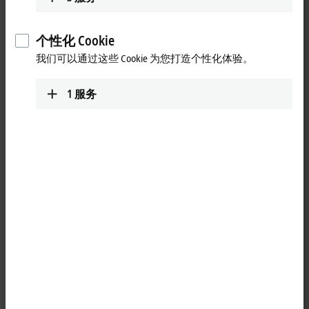
个性化 Cookie
我们可以通过这些 Cookie 为您打造个性化体验。
1
服务
1
EtherCAT
模拟量输出端子模块 ELX4184 能够直接连接位于防爆
区 0/20 和 1/21 区的本质安全型 HART 现场设备。例如，ELX4184
可以用于控制本质安全型调节阀控制器。通过状态和故障 LED
指示 HART 通信状态以及任何通信错误。