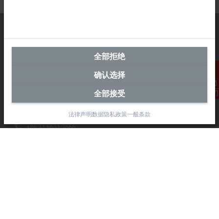
全部拒绝
中国区总部
确认选择
毕孚自动化设备贸易(上海)有限公司
市北智汇园4号楼
全部接受
联系我们
静安区汶水路 299 弄 9-10 号
上海, 200072
法律声明
数据隐私政策
一般条款
+86 21 6631 2666
+86 21 6631 5696
info@beckhoff.com.cn
详细联系方式
www.beckhoff.com.cn/zh-cn/
电子快讯
打印页面