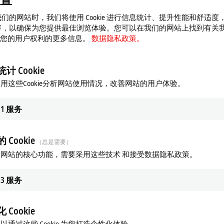
们的网站时，我们将使用 Cookie 进行信息统计、提升性能和舒适度
容，以确保为您提供最佳浏览体验。您可以在我们的网站上找到有关
 以及您的用户权利的更多信息。
数据隐私政策。
计 Cookie
用这些Cookie分析网站使用情况，改善网站的用户体验。
1
服务
 Cookie
（总是需要）
网站的核心功能，需要采用这些技术 和接受数据隐私政策。
3
服务
 Cookie
以通过这些 Cookie 为您打造个性化体验。