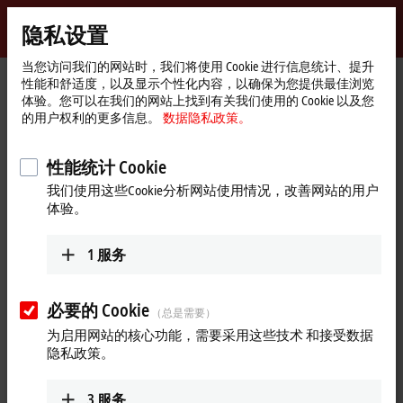
登录
隐私设置
myBeckhoff
Beckhoff
-
当您访问我们的网站时，我们将使用 Cookie 进行信息统计、提升
性能和舒适度，以及显示个性化内容，以确保为您提供最佳浏览
自
体验。您可以在我们的网站上找到有关我们使用的 Cookie 以及您
动
Start
公司简介
最新资讯
的用户权利的更多信息。
数据隐私政策。
化
page
XPlanar 平面磁悬浮输送系统：创新的晶圆搬运解决方案
新
技
Play
性能统计 Cookie
2025年5月5日
术
我们使用这些Cookie分析网站使用情况，改善网站的用户
XPlanar 平面磁悬浮输送系统：创
Video
体验。
新的晶圆搬运解决方案
1
服务
探索倍福的 XPlanar 系统 — 半导体行业晶圆搬运领域的开创性
解决方案。该系统采用非接触式磁悬浮技术，能够实现灵活、
精准的运动控制，提升生产效率与安全性。XPlanar 系统不仅能
必要的 Cookie
（总是需要）
够显著降低机械结构复杂度，减少设备损耗，还能提升工艺安
为启用网站的核心功能，需要采用这些技术 和接受数据
全性，为生产保驾护航。
隐私政策。
更多关于此视频的信息
3
服务