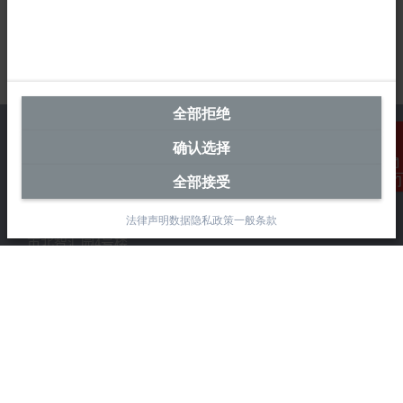
全部拒绝
确认选择
全部接受
联系我们
中国区总部
法律声明
数据隐私政策
一般条款
毕孚自动化设备贸易(上海)有限公司
市北智汇园4号楼
静安区汶水路 299 弄 9-10 号
上海, 200072
+86 21 6631 2666
+86 21 6631 5696
info@beckhoff.com.cn
详细联系方式
www.beckhoff.com.cn/zh-cn/