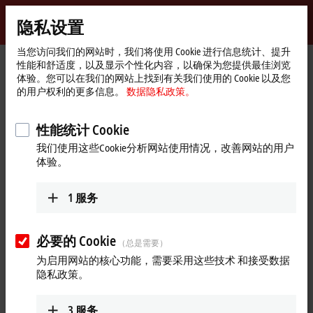
登录
隐私设置
myBeckhoff
Beckhoff
-
当您访问我们的网站时，我们将使用 Cookie 进行信息统计、提升
性能和舒适度，以及显示个性化内容，以确保为您提供最佳浏览
自
体验。您可以在我们的网站上找到有关我们使用的 Cookie 以及您
动
Start
公司简介
最新资讯
教程：调试和配置授权加密狗
的用户权利的更多信息。
数据隐私政策。
化
page
Play
新
2024年8月19日
技
性能统计 Cookie
教程：调试和配置授权加密狗
术
Video
我们使用这些Cookie分析网站使用情况，改善网站的用户
体验。
教您如何调试和配置授权加密狗。
1
服务
更多关于此视频的信息
必要的 Cookie
Loading...
（总是需要）
为启用网站的核心功能，需要采用这些技术 和接受数据
隐私政策。
3
服务