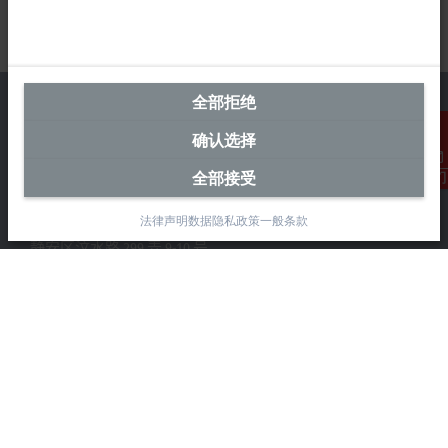
全部拒绝
确认选择
中国区总部
全部接受
联系我们
毕孚自动化设备贸易(上海)有限公司
法律声明
数据隐私政策
一般条款
市北智汇园4号楼
静安区汶水路 299 弄 9-10 号
上海, 200072
+86 21 6631 2666
+86 21 6631 5696
info@beckhoff.com.cn
详细联系方式
www.beckhoff.com.cn/zh-cn/
电子快讯