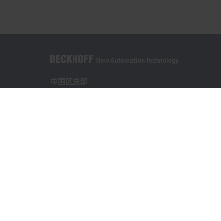
中国区总部
毕孚自动化设备贸易(上海)有限公司
市北智汇园4号楼
静安区汶水路 299 弄 9-10 号
上海, 200072
+86 21 6631 2666
+86 21 6631 5696
info@beckhoff.com.cn
详细联系方式
www.beckhoff.com.cn/zh-cn/
电子快讯