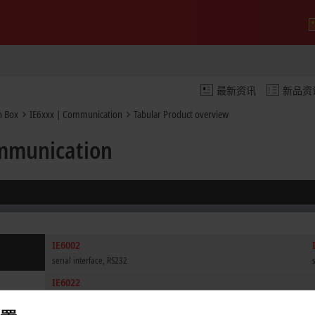
最新资讯
新品资
n Box
IE6xxx | Communication
Tabular Product overview
ommunication
IE6002
serial interface, RS232
IE6022
serial interface, RS422/RS485