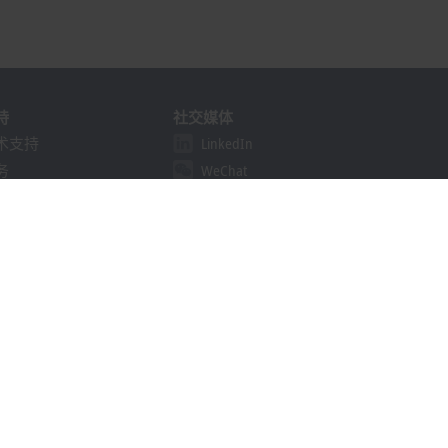
持
社交媒体
术支持
LinkedIn
务
WeChat
训
bilibili
线研讨会
决方案提供商计划
khoff Information System
载中心