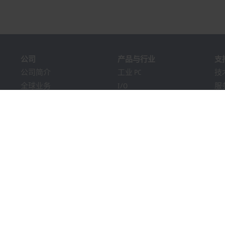
公司
产品与行业
支
公司简介
工业 PC
技
全球业务
I/O
服
职位招聘
运动控制
培
新闻
自动化软件
在
《PC Control》杂志
MX-System
解
市场活动及日期
机器视觉
Bec
提示系统
行业
下
包装合规性