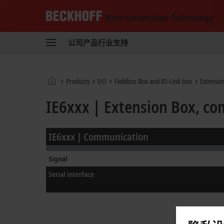
Beckhoff
-
公司
产品
行业
支持
自
动
化
新
Start
Products
I/O
Fieldbus Box and IO-Link box
Extensio
技
page
术
IE6xxx | Extension Box, c
IE6xxx | Communication
Signal
Serial interface