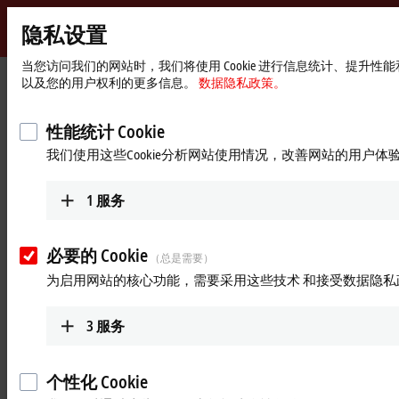
隐私设置
Beckhoff
-
当您访问我们的网站时，我们将使用 Cookie 进行信息统计、提升
以及您的用户权利的更多信息。
数据隐私政策。
自
动
Start
产品
I/O
现场总线端子盒和 IO-Link 端子盒
扩展端子盒
化
page
性能统计 Cookie
新
扩展端子盒
我们使用这些Cookie分析网站使用情况，改善网站的用户体
技
术
产品概览表
产品搜索器
1
服务
产品
必要的 Cookie
（总是需要）
IE1xxx | 数字量输入
为启用网站的核心功能，需要采用这些技术 和接受数据隐私
IE1xxx 系列端子盒能够直接连接机器设备上
的数字量/二进制传感器或开关。
3
服务
更多信息
个性化 Cookie