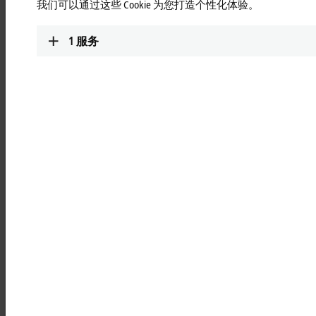
IE2xxx | 数字量输出
我们可以通过这些 Cookie 为您打造个性化体验。
IE2xxx 系列端子盒能够直接连接机器设备上
的数字量/二进制传感器或开关。
1
服务
更多信息
IE23/24xx | 数字量混合型
IE23/24xx 系列端子盒将数字量输入和数字量
输出整合于一体。
更多信息
IE3xxx | 模拟量输入
IE3xxx 端子盒用于分析 -10/0...+10 V 或
0/4...20 mA 范围内的模拟量输入信号。
更多信息
IE4xxx | 模拟量输出
IE4xxx 端子盒用于生成 -10/0...+10 V 或
0/4...20 mA 范围的模拟量输入信号。