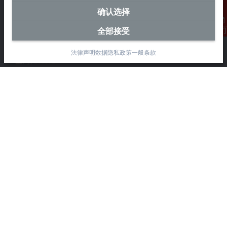
中国区总部
确认选择
毕孚自动化设备贸易(上海)有限公司
全部接受
联系我们
市北智汇园4号楼
静安区汶水路 299 弄 9-10 号
法律声明
数据隐私政策
一般条款
上海, 200072
+86 21 6631 2666
+86 21 6631 5696
info@beckhoff.com.cn
详细联系方式
www.beckhoff.com.cn/zh-cn/
电子快讯
打印页面
公司
产品与行业
支持