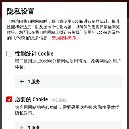
登录
隐私设置
myBeckhoff
Beckhoff
-
当您访问我们的网站时，我们将使用 Cookie 进行信息统计、提升
性能和舒适度，以及显示个性化内容，以确保为您提供最佳浏览
自
体验。您可以在我们的网站上找到有关我们使用的 Cookie 以及您
动
Start
产品
I/O
现场总线端子盒和 IO-Link 端子盒
的用户权利的更多信息。
数据隐私政策。
化
page
扩展端子盒
IE1xxx | 数字量输入
IE1001
新
技
性能统计 Cookie
IE1001 | Extension Box, 8-
术
我们使用这些Cookie分析网站使用情况，改善网站的用户
channel digital input, 24 V DC,
体验。
3 ms, M8
1
服务
必要的 Cookie
（总是需要）
为启用网站的核心功能，需要采用这些技术 和接受数据
隐私政策。
3
服务