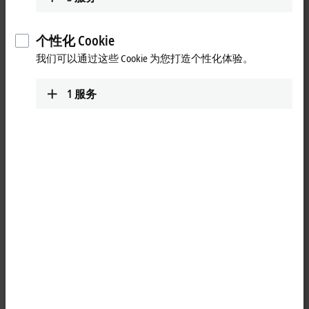
个性化 Cookie
我们可以通过这些 Cookie 为您打造个性化体验。
1
服务
1
The IE1001 digital input module acquires the binary control signals
from the process level and transmits them to the higher-level
automation unit. The input filter is 3.0 ms. The state of the signals is
indicated by light emitting diodes. The signals are connected via M8
screw type connectors.
The sensors are supplied from the box supply voltage U
. The auxiliary
S