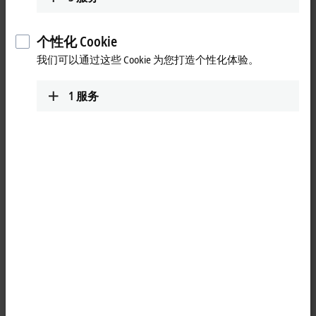
个性化 Cookie
我们可以通过这些 Cookie 为您打造个性化体验。
1
服务
1
The IP2301-Bxxx digital
I/O
module combines four digital inputs and
four digital outputs in one device. The outputs handle load currents of