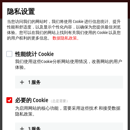
登录
隐私设置
myBeckhoff
Beckhoff
-
当您访问我们的网站时，我们将使用 Cookie 进行信息统计、提升
性能和舒适度，以及显示个性化内容，以确保为您提供最佳浏览
自
体验。您可以在我们的网站上找到有关我们使用的 Cookie 以及您
动
Start
产品
I/O
现场总线端子盒和 IO-Link 端子盒
的用户权利的更多信息。
数据隐私政策。
化
page
紧凑型端子盒
IP23/24xx-Bxxx | 数字量混合型
IP2301-Bxxx
新
IP2301-B518
技
性能统计 Cookie
术
IP2301-B518 | Fieldbus Box, 4-
我们使用这些Cookie分析网站使用情况，改善网站的用户
体验。
channel digital input + 4-channel
digital output, CANopen, 24 V DC,
1
服务
3 ms, 0.5 A, M8, integrated T-
connector
必要的 Cookie
（总是需要）
为启用网站的核心功能，需要采用这些技术 和接受数据
隐私政策。
3
服务