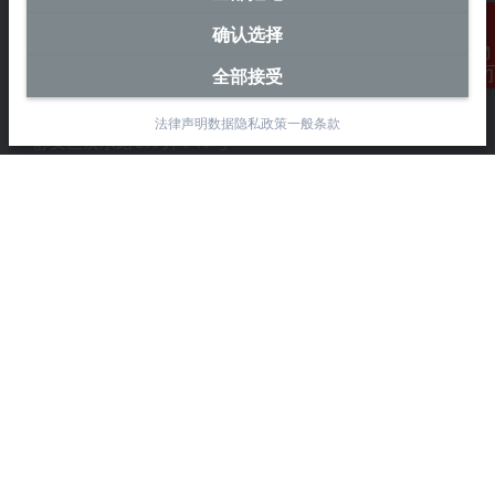
确认选择
中国区总部
全部接受
联系我们
毕孚自动化设备贸易(上海)有限公司
市北智汇园4号楼
法律声明
数据隐私政策
一般条款
静安区汶水路 299 弄 9-10 号
上海, 200072
+86 21 6631 2666
+86 21 6631 5696
info@beckhoff.com.cn
详细联系方式
www.beckhoff.com.cn/zh-cn/
电子快讯
打印页面
公司
产品与行业