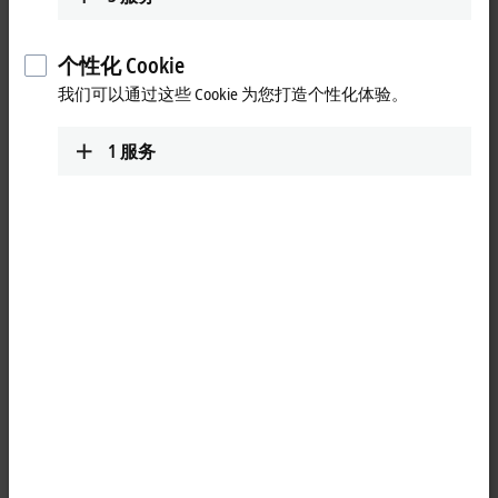
个性化 Cookie
我们可以通过这些 Cookie 为您打造个性化体验。
1
服务
1
protection cap M8, plastic, green, IP65/67
Product status:
regular delivery
Product information
Loading...