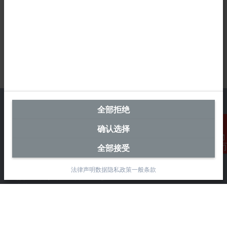
全部拒绝
确认选择
中国区总部
全部接受
联系我们
毕孚自动化设备贸易(上海)有限公司
市北智汇园4号楼
法律声明
数据隐私政策
一般条款
静安区汶水路 299 弄 9-10 号
上海, 200072
+86 21 6631 2666
+86 21 6631 5696
info@beckhoff.com.cn