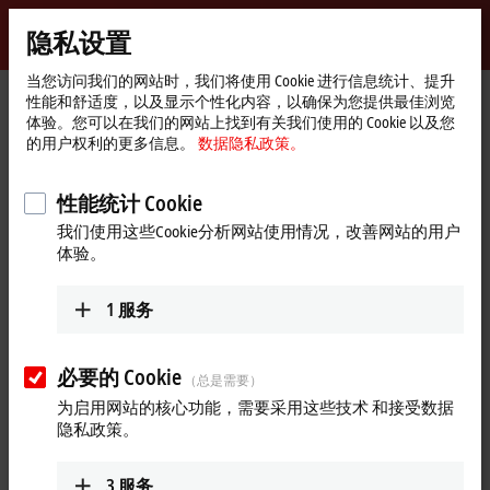
登录
隐私设置
myBeckhoff
Beckhoff
-
当您访问我们的网站时，我们将使用 Cookie 进行信息统计、提升
性能和舒适度，以及显示个性化内容，以确保为您提供最佳浏览
自
体验。您可以在我们的网站上找到有关我们使用的 Cookie 以及您
动
Start
产品
I/O
更多附件
更多附件
ZS5000-0014
的用户权利的更多信息。
数据隐私政策。
化
page
新
ZS5000-0014 | Protection cap
技
性能统计 Cookie
M8, plastic, green, IP65/67
术
我们使用这些Cookie分析网站使用情况，改善网站的用户
体验。
1
服务
必要的 Cookie
（总是需要）
为启用网站的核心功能，需要采用这些技术 和接受数据
隐私政策。
3
服务