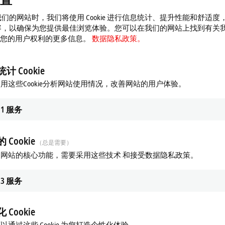
们的网站时，我们将使用 Cookie 进行信息统计、提升性能和舒适度
容，以确保为您提供最佳浏览体验。您可以在我们的网站上找到有关
 以及您的用户权利的更多信息。
数据隐私政策。
计 Cookie
用这些Cookie分析网站使用情况，改善网站的用户体验。
1
服务
 Cookie
（总是需要）
网站的核心功能，需要采用这些技术 和接受数据隐私政策。
产品
产品
3
服务
 Cookie
以通过这些 Cookie 为您打造个性化体验。