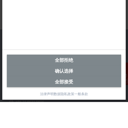
中国区总部
全部拒绝
毕孚自动化设备贸易(上海)有限公司
确认选择
市北智汇园4号楼
静安区汶水路 299 弄 9-10 号
全部接受
联系我们
上海, 200072
法律声明
数据隐私政策
一般条款
+86 21 6631 2666
+86 21 6631 5696
info@beckhoff.com.cn
详细联系方式
www.beckhoff.com.cn/zh-cn/