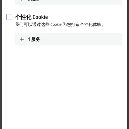
个性化 Cookie
我们可以通过这些 Cookie 为您打造个性化体验。
1
服务
1
EL2889 数字量输出端子模块以电气隔离的形式将自动化设备中
的二进制 24 V DC 控制信号传输到现场设备中的执行器上。该
EtherCAT
端子模块有 16 个通道，每个通道都有一个 LED 用来指
示其信号状态。这种连接技术特别适用于单端输入。所有组件
所使用的参考点必须与 EL2889 的参考点相同。模块引脚与电源
触点相连。EL2889 的输出通过 0 V DC 电源触点供电。