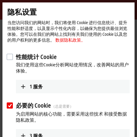
登录
隐私设置
myBeckhoff
Beckhoff
-
当您访问我们的网站时，我们将使用 Cookie 进行信息统计、提升
性能和舒适度，以及显示个性化内容，以确保为您提供最佳浏览
自
体验。您可以在我们的网站上找到有关我们使用的 Cookie 以及您
动
Start
产品
I/O
EtherCAT 端子模块
EL/ED2xxx | 数字量输出
的用户权利的更多信息。
数据隐私政策。
化
page
EL2889
新
技
性能统计 Cookie
EL2889 | EtherCAT 端子模块，
术
我们使用这些Cookie分析网站使用情况，改善网站的用户
16 通道数字量输出，24 V DC，
体验。
0.5 A，NPN
1
服务
必要的 Cookie
（总是需要）
为启用网站的核心功能，需要采用这些技术 和接受数据
隐私政策。
3
服务