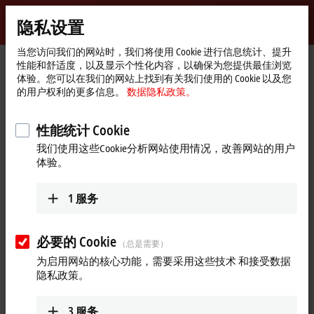
登录
隐私设置
myBeckhoff
Beckhoff
-
当您访问我们的网站时，我们将使用 Cookie 进行信息统计、提升
性能和舒适度，以及显示个性化内容，以确保为您提供最佳浏览
自
体验。您可以在我们的网站上找到有关我们使用的 Cookie 以及您
动
Start
产品
I/O
EtherCAT 端子模块
EL/ED1xxx | 数字量输入
的用户权利的更多信息。
数据隐私政策。
化
page
新
EL/ED1xxx | EtherCAT 端子模块，
技
性能统计 Cookie
数字量输入
术
我们使用这些Cookie分析网站使用情况，改善网站的用户
体验。
产品概览表
产品搜索器
1
服务
EL/ED1xxx、ES1xxx 和 ELX1xxx 系列 EtherCAT 端子模块用于采集二
进制信号。这些信号通常是机械触点（比如：断开或闭合触
必要的 Cookie
点）、电子传感器（比如：接近开关、光学传感器等）产生的
（总是需要）
低/高控制信号。信号通过 EtherCAT 系统传输给上层的自动化
为启用网站的核心功能，需要采用这些技术 和接受数据
设备，进行进一步处理。不同型号的端子模块有不同的信号阈
隐私政策。
值、通道数量、连接选项和/或输入滤波时间。EL/ED1xxx 产品
系列还包括 XFC（时间戳/超采样）端子模块、安全端子模块或
3
服务