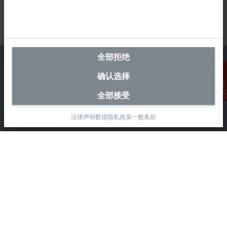
全部拒绝
确认选择
中国区总部
全部接受
联系我们
毕孚自动化设备贸易(上海)有限公司
法律声明
数据隐私政策
一般条款
市北智汇园4号楼
静安区汶水路 299 弄 9-10 号
上海, 200072
+86 21 6631 2666
+86 21 6631 5696
info@beckhoff.com.cn
详细联系方式
www.beckhoff.com.cn/zh-cn/