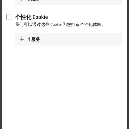
结合输入/输出的端子模块等。
个性化 Cookie
前 25 条
我们可以通过这些 Cookie 为您打造个性化体验。
重置所有筛选器
1
服务
结果:
您的选择:
正在加载页面内容…请稍候