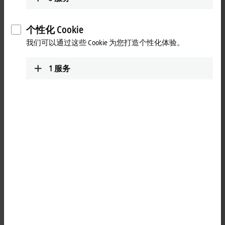
个性化 Cookie
我们可以通过这些 Cookie 为您打造个性化体验。
1
服务
1
1
TwinCAT
3 MC3 Camming 是
TF5500
TwinCAT 3 MC3 基础功能的扩
展包，增加了轴之间的非线性耦合（凸轮盘）功能。
关键属性包括：
采用基于成熟的 VDI 2143 运动规律的运动功能实现精准运动
控制
支持在运行期间创建和修改凸轮盘，具有极高的灵活性