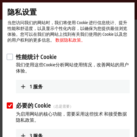
登录
隐私设置
myBeckhoff
Beckhoff
-
当您访问我们的网站时，我们将使用 Cookie 进行信息统计、提升
性能和舒适度，以及显示个性化内容，以确保为您提供最佳浏览
自
体验。您可以在我们的网站上找到有关我们使用的 Cookie 以及您
动
Start
产品
自动化软件
TwinCAT
的用户权利的更多信息。
数据隐私政策。
化
page
TFxxxx | TwinCAT 3 功能组件
TF5xxx | 运动控制功能组件
TF5550
新
技
性能统计 Cookie
TF5550 | TwinCAT 3 MC3
术
我们使用这些Cookie分析网站使用情况，改善网站的用户
Camming
新产品
体验。
1
服务
必要的 Cookie
（总是需要）
为启用网站的核心功能，需要采用这些技术 和接受数据
隐私政策。
3
服务