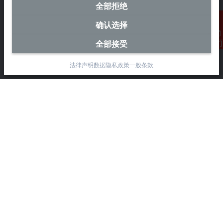
全部拒绝
中国区总部
确认选择
毕孚自动化设备贸易(上海)有限公司
全部接受
联系我们
市北智汇园4号楼
静安区汶水路 299 弄 9-10 号
法律声明
数据隐私政策
一般条款
上海, 200072
+86 21 6631 2666
+86 21 6631 5696
info@beckhoff.com.cn
详细联系方式
www.beckhoff.com.cn/zh-cn/
电子快讯
打印页面
公司
产品与行业