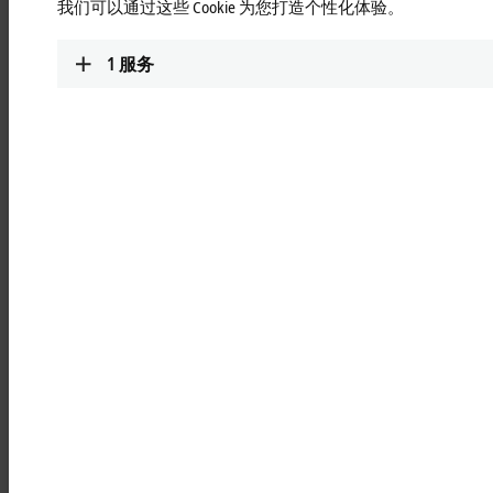
我们可以通过这些 Cookie 为您打造个性化体验。
1
服务
基于 PC 的控制技术助力提高塑料
机械的生产效率
现代人的日常生活已离不开塑料制品，且市场需求仍呈上升趋
势。即使是引起大家热议的节约资源和可持续发展的热点话题
也无法逆转这样的趋势。对塑料制品的可持续生产和发展循环
经济的需求正日益成为推动塑料加工行业创新技术和工艺的主
要驱动力。倍福创新的控制技术不仅能够满足提高塑料机械的
产品质量和生产效率的要求，同时还能提高能源利用率，降低
资源消耗：从注塑、吹塑到挤出和热成型，涵盖所有工艺。
倍福助您在塑料加工行业遥遥领先：
通过创新技术和开发行业专用的产品，打造竞争优势
为所有塑料加工应用提供端到端解决方案
凭借深厚的行业专业知识提供专业建议
根据 Euromap 和 OPC UA 无缝集成行业常用标准