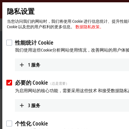
隐私设置
Beckhoff
-
当您访问我们的网站时，我们将使用 Cookie 进行信息统计、提
Start
行业信息
塑料机械
Cookie 以及您的用户权利的更多信息。
数据隐私政策。
自
page
动
化
性能统计 Cookie
新
我们使用这些Cookie分析网站使用情况，改善网站的用户体
技
术
1
服务
必要的 Cookie
（总是需要）
为启用网站的核心功能，需要采用这些技术 和接受数据隐私
在塑料机械工程领域抢占市场先机
TwinCAT Plastic Framework
3
服务
更多信息
个性化 Cookie