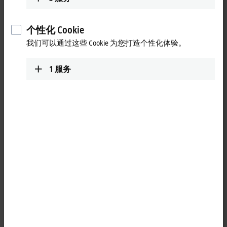
Server（TF2000）开发而成，因此可以无缝集成到 TwinCAT HMI
产品系列中。该该软件包包含丰富的技术专用控制元素，如轴
显示、主轴与速度超调、函数、轮廓编辑器以及刀具数据和零
个性化 Cookie
点偏移表。内置的 G 代码编辑器支持与 TwinCAT CNC子程序插
我们可以通过这些 Cookie 为您打造个性化体验。
件 CNC Measurement（TF5225）、CNC Kinematic
Optimization（TF5245）和 CNC Milling Base（TF5293）结合使用，
进行周期调用的 CNC 编程。该软件包还包含一个可在运行期间
1
服务
配置的软键盘（MCP）。通过专用的 TwinCAT HMI 服务器扩展
实现实时集成，将来自 TwinCAT PLC 和 CNC 的数据聚合至一个
通用数据模型，并为客户端组件提供数据支持。 TwinCAT 3 CNC
HMI Base 支持依据客户特定的设计规范实现高度自由的界面设
计，同时提供即用型模板以简化开发流程。
TwinCAT 3 CNC HMI Simulation Server 将 TwinCAT 3 CNC HMI Base
中包含的 3D 仿真控件集成到 TwinCAT CNC 的实时数据中。系统
可调用当前刀具数据及 NC 程序中存储的预留刀具信息。仿真
既可与实际加工同步进行（实时仿真），也可实现快速仿真
（在 TwinCAT CNC 中实现在不进行轴实际运动下的轮廓仿
真），从而能够提前对 NC 程序进行可视化检查。 该软件包目
前支持 3 轴和 5 轴铣削工艺，更多工艺软件包仍在开发中。