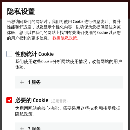
登录
隐私设置
myBeckhoff
Beckhoff
-
当您访问我们的网站时，我们将使用 Cookie 进行信息统计、提升
性能和舒适度，以及显示个性化内容，以确保为您提供最佳浏览
自
体验。您可以在我们的网站上找到有关我们使用的 Cookie 以及您
动
Start
公司简介
新闻发布
的用户权利的更多信息。
数据隐私政策。
化
page
具有仿真功能的可视化 CNC人机界面
新
技
性能统计 Cookie
用于数控专用用户界面的 TwinCAT HMI 组件
术
我们使用这些Cookie分析网站使用情况，改善网站的用户
具有仿真功能的可视化 CNC人机
体验。
界面
1
服务
倍福的 TwinCAT 3 自动化软件平台新增了两个专用于 CNC 用户
界面的功能库：CNC HMI Base（TF5310）与 CNC HMI Simulation
必要的 Cookie
Server（TF5320）。它们可用于创建专为 CNC 应用设计的先
（总是需要）
进、可视化的 HMI 应用程序，并利用实时数据实现零件加工仿
为启用网站的核心功能，需要采用这些技术 和接受数据
真。
隐私政策。
TwinCAT 3 CNC HMI Base 软件包完全基于成熟的 TwinCAT 3 HMI
3
服务