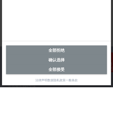
全部拒绝
确认选择
全部接受
联系我们
中国区总部
毕孚自动化设备贸易(上海)有限公司
法律声明
数据隐私政策
一般条款
市北智汇园4号楼
静安区汶水路 299 弄 9-10 号
上海, 200072
+86 21 6631 2666
+86 21 6631 5696