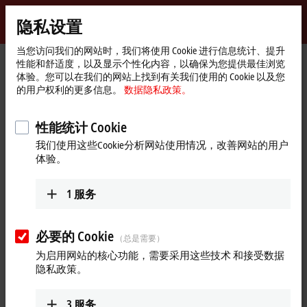
登录
隐私设置
myBeckhoff
Beckhoff
-
当您访问我们的网站时，我们将使用 Cookie 进行信息统计、提升
性能和舒适度，以及显示个性化内容，以确保为您提供最佳浏览
自
体验。您可以在我们的网站上找到有关我们使用的 Cookie 以及您
动
Start
公司简介
新闻发布
在云端的智能工程平台
的用户权利的更多信息。
数据隐私政策。
化
page
新
TwinCAT Cloud Engineering 为实现高效的物联网自
技
性能统计 Cookie
动化解决方案提供基础
术
我们使用这些Cookie分析网站使用情况，改善网站的用户
在云端的智能工程平台
体验。
PC 控制系统是一个集中、开放且全面的设备控制平台，非常
1
服务
适合用于提供高效、基于物联网的自动化解决方案。它能够打
通设备、工厂和生产线，使整个生产过程的效率大大提高。在
这种情况下，TwinCAT 在云端的工程平台可以为用户提供一种
必要的 Cookie
（总是需要）
在云端开发TwinCAT 实例和控制器的简单方法，将工程效率提
为启用网站的核心功能，需要采用这些技术 和接受数据
升到一个新的高度。
隐私政策。
有了 TwinCAT 在云端的开发平台，用户可以直接在云端实例化
3
服务
和使用已有的TwinCAT 项目软件和运行核产品。使用 Web 浏览