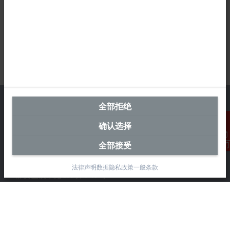
全部拒绝
确认选择
中国区总部
全部接受
联系我们
毕孚自动化设备贸易(上海)有限公司
市北智汇园4号楼
法律声明
数据隐私政策
一般条款
静安区汶水路 299 弄 9-10 号
上海, 200072
+86 21 6631 2666
+86 21 6631 5696
info@beckhoff.com.cn