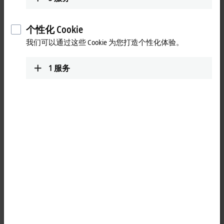
器可以快速方便地访问倍福网站，无需使用额外的软件，新的
解决方案允许注册用户使用 TwinCAT 开发环境，甚至可以使用
个性化 Cookie
以前不受支持的设备，如平板电脑。
我们可以通过这些 Cookie 为您打造个性化体验。
用户生成的 TwinCAT 在云端的开发平台可以通过安全传输通道
连接到物理控制设备。用户不仅可以享受 TwinCAT 控制架构的
1
服务
所有优点，还可以通过源代码管理数据库实现分布式协同。特
别是对于新用户来说，访问 TwinCAT 在云端的开发实例为了解
TwinCAT 环境提供了一个理想而全面的平台。
此外，TwinCAT 在云端的开发平台允许用户将整个 TwinCAT 架
构移到云端，与传统的 TwinCAT 环境的唯一区别是，用户使用
的是虚拟机，而不是本地开发用 PC。其中一个好处是用户不需
要习惯新的软件环境，而只需继续在相同的、熟悉的开发环境
中工作。另一个原因是，他们不必在自己的个人电脑上安装和
维护针对特定设备而定制的多个软件版本。相反，用户可以使
用不同的软件版本运行不同的 TwinCAT 在云端的开发实例，所
有这些实例都可以在需要时远程访问。项目文件存储在源代码
控制数据库中，可以从 TwinCAT开发环境内部直接访问该数据
库。