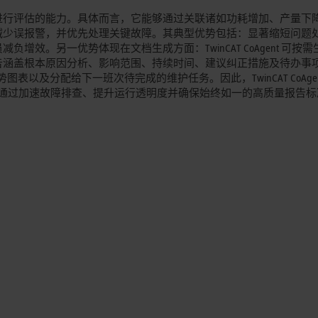
进行评估的能力。具体而言，它能够通过关联诸如功耗增加、产量下
减少误报警，并优先处理关键故障。其典型优势包括：显著缩短问题
效。另一优势体现在文档生成方面：TwinCAT CoAgent 可按需
告涵盖根本原因分析、影响范围、持续时间、建议纠正措施及待办事
及分配给下一班次待完成的维护任务。因此，TwinCAT CoAgent 
的角色，通过加速故障排查、提升运行透明度并确保始终如一的高质量报告