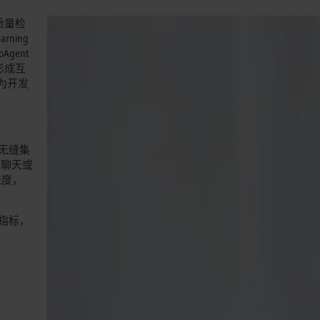
质量检
ning
Agent
形成互
为开发
过无缝集
过聊天或
进度，
效指标，