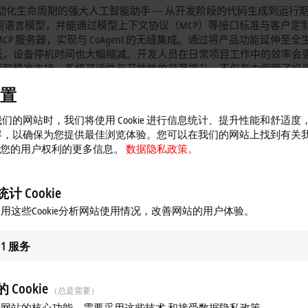
贯穿整个自动化生命周期的强大人工智能助手 — 从开发阶段的代码生成到运行
持集成不同语言模型，并能通过模型上下文协议（MCP）等接口标准与客户定
 服务器，实现与 CoAgent 的无缝集成。通过将产品功能延伸至全
低，设备停机时间也大幅缩减。开发人员在日常项目工作中的效率会
获取精准支持。系统灵活性与开放性的显著提升，不仅有力保障了投
置
们的网站时，我们将使用 Cookie 进行信息统计、提升性能和舒适度
eator（MLC）主要面向自动化和过程控制专家，并将自动创建、训练 AI 模型的功
容，以确保为您提供最佳浏览体验。您可以在我们的网站上找到有关
掘人工智能潜力：提升竞争力并缓解日益严峻的技术人才短缺问题，同时该
 以及您的用户权利的更多信息。
数据隐私政策。
动创建初始模型变体，减少错误源并加速开发进程。此外，该工具还提供
通过报告自动生成功能支持审计流程。通过配备合适的工具，直接相
更深层次地嵌入企业体系，实现长期技术积淀。
计 Cookie
用这些Cookie分析网站使用情况，改善网站的用户体验。
 格式的导出，且在延迟与精度方面完美适配控制环境的实时性要求。该工具现
d Time Series 模块，倍福正持续拓展 Machine Learning Creator 的功
ion）外，现在也能高效处理信号与时间序列分析任务。典型应用场景包括：
1
服务
 Cookie
（总是需要）
网站的核心功能，需要采用这些技术 和接受数据隐私政策。