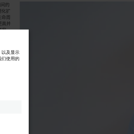
期间的
制化扩
生命周
更高并
资安
，以及显示
能添加到
我们使用的
工具也
丰富的
关的自
阶段重点
能范围：