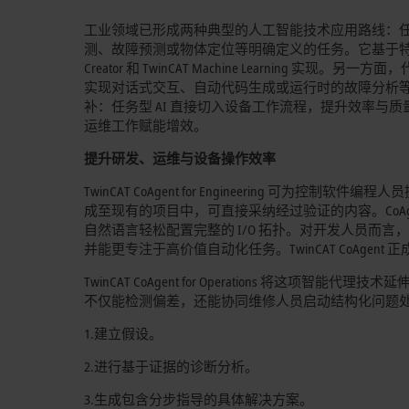
工业领域已形成两种典型的人工智能技术应用路线：
测、故障预测或物体定位等明确定义的任务。它基于特定领域数据，
Creator 和 TwinCAT Machine Learning 
实现对话式交互、自动代码生成或运行时的故障分析
补：任务型 AI 直接切入设备工作流程，提升效率
运维工作赋能增效。
提升研发、运维与设备操作效率
TwinCAT CoAgent for Engineering
成至现有的项目中，可直接采纳经过验证的内容。CoA
自然语言轻松配置完整的 I/O 拓扑。对开发人员而
并能更专注于高价值自动化任务。TwinCAT CoAg
TwinCAT CoAgent for Operations 将这
不仅能检测偏差，还能协同维修人员启动结构化问题
1.建立假设。
2.进行基于证据的诊断分析。
3.生成包含分步指导的具体解决方案。