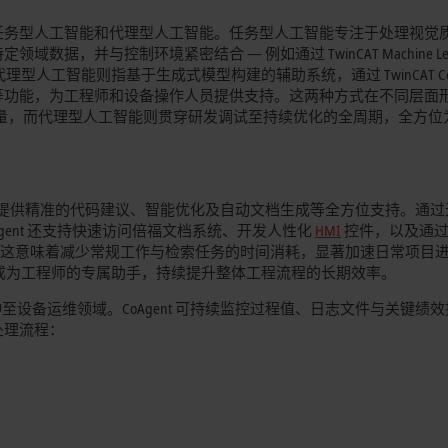
任务型人工智能和代理型人工智能。任务型人工智能专注于处理视觉
并与控制环境紧密结合 — 例如通过 TwinCAT Machine Lear
实现。另一方面，代理型人工智能则指基于生成式模型构建的辅助系统，通过 TwinCAT Co
等功能，为工程师和设备操作人员提供支持。这两种方式在不同层面
与质量，而代理型人工智能则贯穿研发调试至持续优化的全周期，全方位
 可为控制软件编程人员提供精准的代码建议、智能优化及自动文档生成等全方位支持。通
gent 还支持快速访问倍福文档系统、开发人性化
HMI
控件，以及通
言，这意味着减少常规工作与检索任务的时间消耗，显著加速日常项目
ent 正成为工程师的专属助手，持续提升整体工程流程的长期效率。
项智能代理技术延伸至设备运维领域。CoAgent 可持续监控过程值、日志文件与关键绩
处理流程：