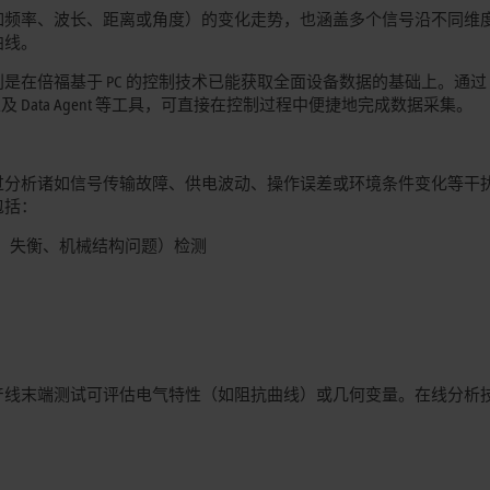
如频率、波长、距离或角度）的变化走势，也涵盖多个信号沿不同维
曲线。
是在倍福基于 PC 的控制技术已能获取全面设备数据的基础上。通过
base Server 以及 Data Agent 等工具，可直接在控制过程中便捷地完成数据采集。
过分析诸如信号传输故障、供电波动、操作误差或环境条件变化等干
包括：
、失衡、机械结构问题）检测
产线末端测试可评估电气特性（如阻抗曲线）或几何变量。在线分析