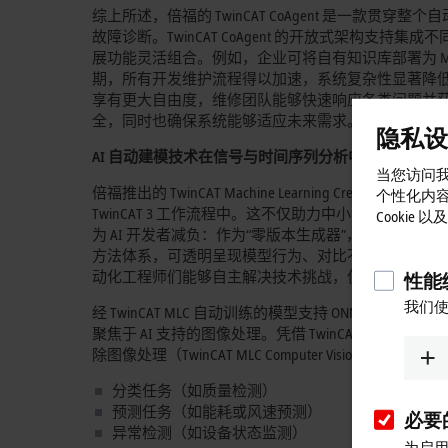
综上所述，倍福的 TwinCAT CoAgent 是一款
故障诊断。TwinCAT CoAgent 的开放式架构支
展功能灵活组合。例如，企业可将自有知识库部署为 MCP
期，所有开发维护流程得以加速，系统复杂性显著降
享有更大自由度，维修团队能够快速响应各类问题并
全，同时也确保系统能够适应未来需求。
隐私设
AI
自动建模技术在信号与时间序列分析中的应用
当您访问我
倍福推出的 TwinCAT Machine Learning Cr
个性化内
TwinCAT 3 工作流程中。这不仅助力中小企业挖
Cookie
为 AI 开发者减负：作为“零版本生成器”，它能自
方法体系，可透明呈现模型行为、对比不同变体，并
动化工程师们能够自主解决技术挑战，使得专业知识
性能统
我们使
经 TwinCAT MLC 自动训练的模型支持 ONNX
聚焦于 AI 支持的图像处理。凭借 TwinCAT MLC Signals an
除图像处理（TwinCAT MLC Computer Vis
分类任务（如质量检测）
预测任务（如能耗或风速预测）
必要的
异常检测（如设备状态监测）
为启用