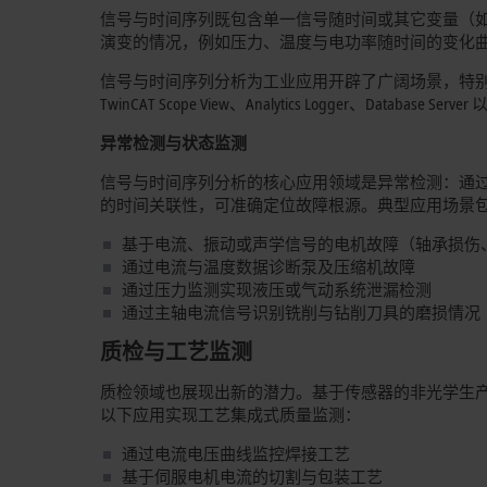
信号与时间序列既包含单一信号随时间或其它变量（
演变的情况，例如压力、温度与电功率随时间的变化
信号与时间序列分析为工业应用开辟了广阔场景，特别
TwinCAT Scope View、Analytics Logger、Data
异常检测与状态监测
信号与时间序列分析的核心应用领域是异常检测：通
的时间关联性，可准确定位故障根源。典型应用场景
基于电流、振动或声学信号的电机故障（轴承损伤
通过电流与温度数据诊断泵及压缩机故障
通过压力监测实现液压或气动系统泄漏检测
通过主轴电流信号识别铣削与钻削刀具的磨损情况
质检与工艺监测
质检领域也展现出新的潜力。基于传感器的非光学生
以下应用实现工艺集成式质量监测：
通过电流电压曲线监控焊接工艺
基于伺服电机电流的切割与包装工艺