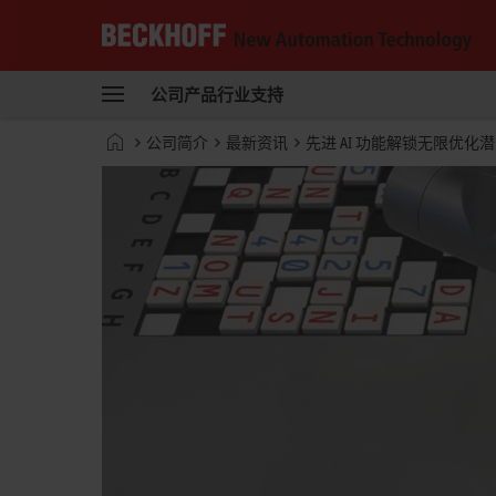
Beckhoff
-
公司
产品
行业
支持
自
动
Start
公司简介
最新资讯
先进 AI 功能解锁无限优化
化
page
新
技
术