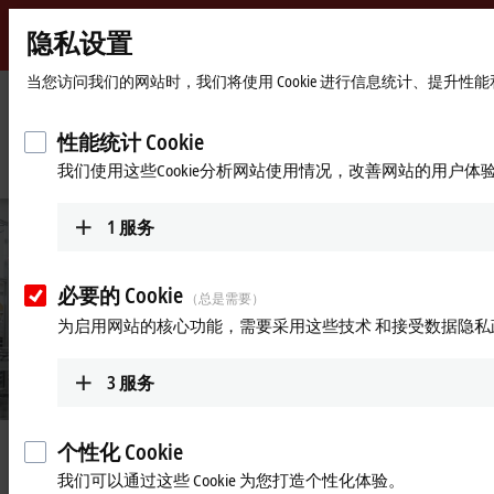
隐私设置
Beckhoff
-
当您访问我们的网站时，我们将使用 Cookie 进行信息统计、提升
自
动
Start
公司简介
最新资讯
性能统计 Cookie
化
page
分拣系统 OEM 将内部物流和包装专有技术完美融合在定制化产品
我们使用这些Cookie分析网站使用情况，改善网站的用户体
新
下线后端物流解决方案中
技
术
1
服务
必要的 Cookie
（总是需要）
为启用网站的核心功能，需要采用这些技术 和接受数据隐私
3
服务
© Foreword LLC, 2023
个性化 Cookie
2023年3月17日
分拣系统 OEM 将内部物流和包装
我们可以通过这些 Cookie 为您打造个性化体验。