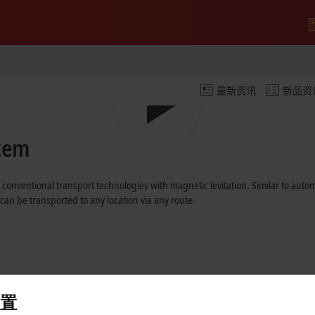
最新资讯
新品资
Play
stem
Video
onventional transport technologies with magnetic levitation. Similar to auto
can be transported to any location via any route.
置