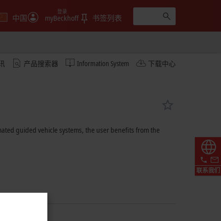
登录
中国
myBeckhoff
书签列表
讯
产品搜索器
Information System
下载中心
mated guided vehicle systems, the user benefits from the
联系我们