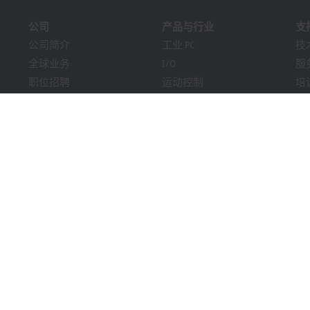
公司
产品与行业
支
公司简介
工业 PC
技
全球业务
I/O
服
职位招聘
运动控制
培
新闻
自动化软件
在
《PC Control》杂志
MX-System
解
市场活动及日期
机器视觉
Bec
提示系统
行业
下
包装合规性