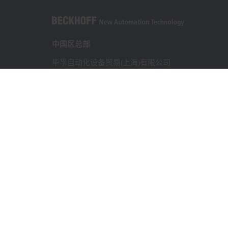
中国区总部
毕孚自动化设备贸易(上海)有限公司
市北智汇园4号楼
静安区汶水路 299 弄 9-10 号
上海, 200072
+86 21 6631 2666
+86 21 6631 5696
info@beckhoff.com.cn
详细联系方式
www.beckhoff.com.cn/zh-cn/
电子快讯
打印页面