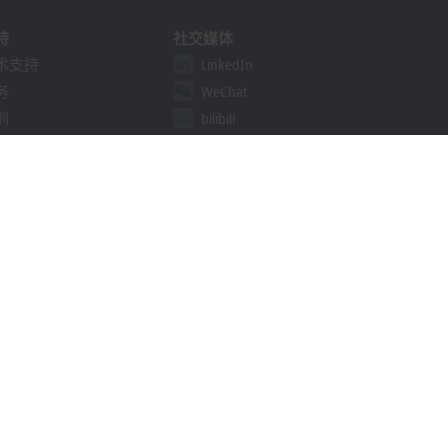
持
社交媒体
术支持
LinkedIn
务
WeChat
训
bilibili
线研讨会
决方案提供商计划
khoff Information System
载中心