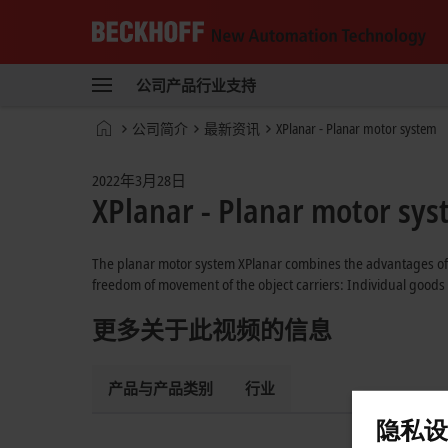
Beckhoff
-
公司
产品
行业
支持
自
动
Start
公司简介
最新资讯
XPlanar - Planar motor system
化
page
新
技
2022年3月28日
术
XPlanar - Planar motor sy
The planar motor system XPlanar combines the advantages of c
freedom of movement of the object carriers: Individual goods 
更多关于此视频的信息
产品与产品类别
行业
隐私设