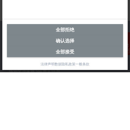
全部拒绝
确认选择
中国区总部
全部接受
联系我们
毕孚自动化设备贸易(上海)有限公司
法律声明
数据隐私政策
一般条款
市北智汇园4号楼
静安区汶水路 299 弄 9-10 号
上海, 200072
+86 21 6631 2666
+86 21 6631 5696
info@beckhoff.com.cn
详细联系方式
www.beckhoff.com.cn/zh-cn/
电子快讯