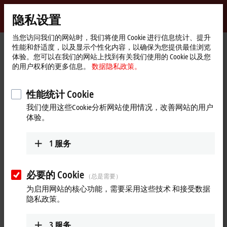
登录
隐私设置
myBeckhoff
Beckhoff
-
当您访问我们的网站时，我们将使用 Cookie 进行信息统计、提升
性能和舒适度，以及显示个性化内容，以确保为您提供最佳浏览
自
体验。您可以在我们的网站上找到有关我们使用的 Cookie 以及您
动
Start
公司简介
最新资讯
The perfect robot for every application
的用户权利的更多信息。
数据隐私政策。
化
page
This
新
is
a
2025年6月25日
The media could not be loaded, either because the server or
技
modal
性能统计 Cookie
window.
The perfect robot for every
network failed or because the format is not supported.
术
我们使用这些Cookie分析网站使用情况，改善网站的用户
application
体验。
The ATRO system consists of scalable plug-in motor and link modules
1
服务
and offers extensive options that allow you to design your own ATRO
kinematics. Watch this video to find out more about the applications
that can be brought to life through this concept.
必要的 Cookie
（总是需要）
为启用网站的核心功能，需要采用这些技术 和接受数据
更多关于此视频的信息
隐私政策。
3
服务