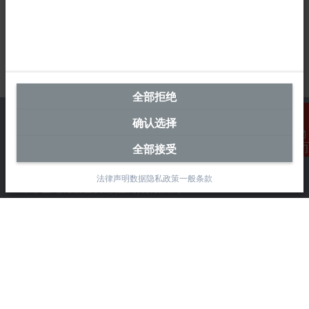
全部拒绝
确认选择
全部接受
联系我们
中国区总部
法律声明
数据隐私政策
一般条款
毕孚自动化设备贸易(上海)有限公司
市北智汇园4号楼
静安区汶水路 299 弄 9-10 号
上海, 200072
+86 21 6631 2666
+86 21 6631 5696
info@beckhoff.com.cn