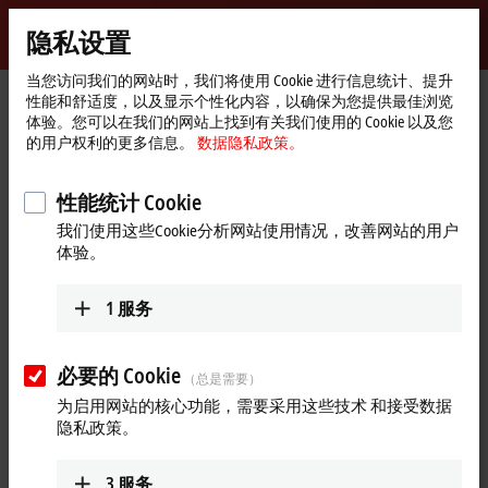
登录
隐私设置
myBeckhoff
Beckhoff
-
当您访问我们的网站时，我们将使用 Cookie 进行信息统计、提升
性能和舒适度，以及显示个性化内容，以确保为您提供最佳浏览
自
体验。您可以在我们的网站上找到有关我们使用的 Cookie 以及您
动
Start
公司简介
最新资讯
的用户权利的更多信息。
数据隐私政策。
化
page
可直接连接 GNSS 的卫星时钟同步模块与集成陀螺仪的 IP67 级端子
新
盒
技
性能统计 Cookie
Play
术
2023年11月15日
我们使用这些Cookie分析网站使用情况，改善网站的用户
可直接连接 GNSS 的卫星时钟同步
体验。
Video
模块与集成陀螺仪的 IP67 级端子
1
服务
盒
必要的 Cookie
种类繁多的倍福 I/O 系列包含适用于所有应用领域和环境条件
（总是需要）
的产品。欢迎观看视频，了解包括 EL6689 EtherCAT 端子模块在
为启用网站的核心功能，需要采用这些技术 和接受数据
内的新产品系列。此款分布式时钟同步端子模块可直接连接全
隐私政策。
球导航卫星系统 (GNSS)，提供精确的位置、速度和方向等信
息。此外，还有集加速度计和陀螺仪于一体的 IP67 级 EtherCAT
3
服务