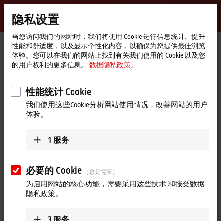
登录
隐私设置
myBeckhoff
Beckhoff
-
当您访问我们的网站时，我们将使用 Cookie 进行信息统计、提升
性能和舒适度，以及显示个性化内容，以确保为您提供最佳浏览
自
体验。您可以在我们的网站上找到有关我们使用的 Cookie 以及您
动
Start
公司简介
最新资讯
的用户权利的更多信息。
数据隐私政策。
化
page
史陶比尔机器人：XPlanar 带来最大灵活性与开放性
新
技
Play
性能统计 Cookie
2025年9月22日
术
我们使用这些Cookie分析网站使用情况，改善网站的用户
史陶比尔机器人：XPlanar 带来最
Video
体验。
大灵活性与开放性
1
服务
史陶比尔机器人专为四轴和六轴机械臂提供工业机器人解决方
案，并为各种应用提供定制解决方案。倍福和史陶比尔已合作
多年，合作成果包括视频中展示的XPlanar多轨追踪应用。该应
必要的 Cookie
（总是需要）
用的核心特点是动子的高度灵活性和系统开放性，这使得机器
为启用网站的核心功能，需要采用这些技术 和接受数据
人能够在环形轨道范围内灵活拾取部件，并通过线性运动将其
隐私政策。
放置到 XPlanar 上。
3
服务