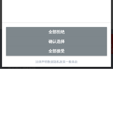
全部拒绝
确认选择
全部接受
联系我们
中国区总部
法律声明
数据隐私政策
一般条款
毕孚自动化设备贸易(上海)有限公司
市北智汇园4号楼
静安区汶水路 299 弄 9-10 号
上海, 200072
+86 21 6631 2666
+86 21 6631 5696
info@beckhoff.com.cn
详细联系方式
www.beckhoff.com.cn/zh-cn/