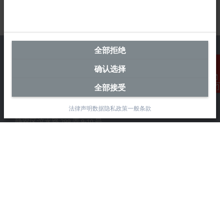
全部拒绝
确认选择
中国区总部
全部接受
联系我们
毕孚自动化设备贸易(上海)有限公司
法律声明
数据隐私政策
一般条款
市北智汇园4号楼
静安区汶水路 299 弄 9-10 号
上海, 200072
+86 21 6631 2666
+86 21 6631 5696
info@beckhoff.com.cn
详细联系方式
www.beckhoff.com.cn/zh-cn/
电子快讯