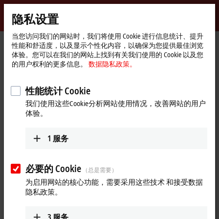
登录
隐私设置
myBeckhoff
Beckhoff
-
当您访问我们的网站时，我们将使用 Cookie 进行信息统计、提升
性能和舒适度，以及显示个性化内容，以确保为您提供最佳浏览
自
体验。您可以在我们的网站上找到有关我们使用的 Cookie 以及您
动
Start
公司简介
最新资讯
全新经济型运动控制产品
的用户权利的更多信息。
数据隐私政策。
化
page
Play
新
2026年6月23日
技
性能统计 Cookie
全新经济型运动控制产品
术
Video
我们使用这些Cookie分析网站使用情况，改善网站的用户
体验。
Automate 2026 现场报道：倍福美国分公司驱动技术产品经理
Matt Prellwitz 为大家带来了全新的 AF1000 和 AX1000 经济型驱动
1
服务
器，这两款产品正是专为打造高性价比运动控制方案而量身定
制的。这两款搭载 EtherCAT 接口的紧凑型变频器与伺服驱动器
支持多种电机和安全选项配置，同时具备简易便捷的调试特
必要的 Cookie
（总是需要）
性。
为启用网站的核心功能，需要采用这些技术 和接受数据
更多关于此视频的信息
隐私政策。
Loading...
3
服务