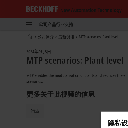
Beckhoff
-
公司
产品
行业
支持
自
动
Start
公司简介
最新资讯
MTP scenarios: Plant level
化
page
新
技
2024年9月3日
术
MTP scenarios: Plant level
MTP enables the modularization of plants and reduces the engi
scenarios.
更多关于此视频的信息
行业
隐私设