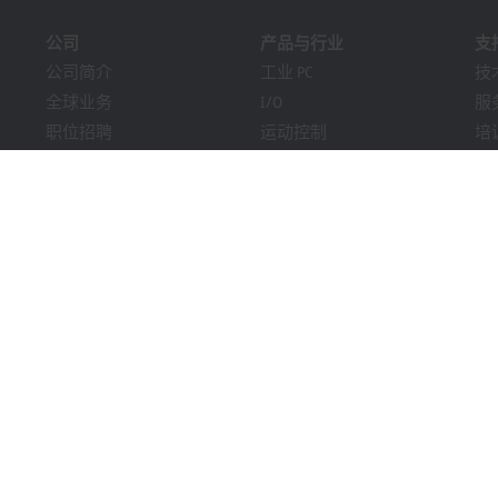
公司
产品与行业
支
公司简介
工业 PC
技
全球业务
I/O
服
职位招聘
运动控制
培
新闻
自动化软件
在
《PC Control》杂志
MX-System
解
市场活动及日期
机器视觉
Bec
提示系统
行业
下
包装合规性