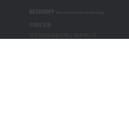
中国区总部
毕孚自动化设备贸易(上海)有限公司
市北智汇园4号楼
静安区汶水路 299 弄 9-10 号
上海, 200072
+86 21 6631 2666
+86 21 6631 5696
info@beckhoff.com.cn
详细联系方式
www.beckhoff.com.cn/zh-cn/
电子快讯
打印页面