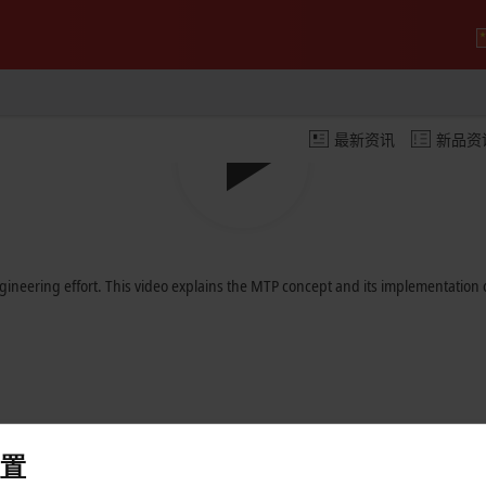
最新资讯
新品资
Play
Video
neering effort. This video explains the MTP concept and its implementation on
置