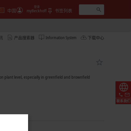
登录
中国
myBeckhoff
书签列表
讯
产品搜索器
Information System
下载中心
 plant level, especially in greenfield and brownfield
联系我们