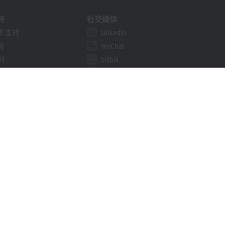
持
社交媒体
术支持
LinkedIn
务
WeChat
训
bilibili
线研讨会
决方案提供商计划
khoff Information System
载中心