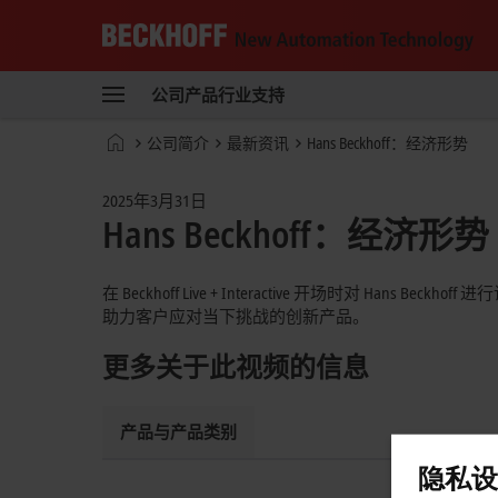
Beckhoff
-
公司
产品
行业
支持
自
动
Start
公司简介
最新资讯
Hans Beckhoff：经济形势
化
page
新
技
2025年3月31日
术
Hans Beckhoff：经济形势
在 Beckhoff Live + Interactive 开场
助力客户应对当下挑战的创新产品。
更多关于此视频的信息
产品与产品类别
隐私设