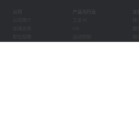
公司
产品与行业
支
公司简介
工业 PC
技
全球业务
I/O
服
职位招聘
运动控制
培
新闻
自动化软件
在
《PC Control》杂志
MX-System
解
市场活动及日期
机器视觉
Bec
提示系统
行业
下
包装合规性