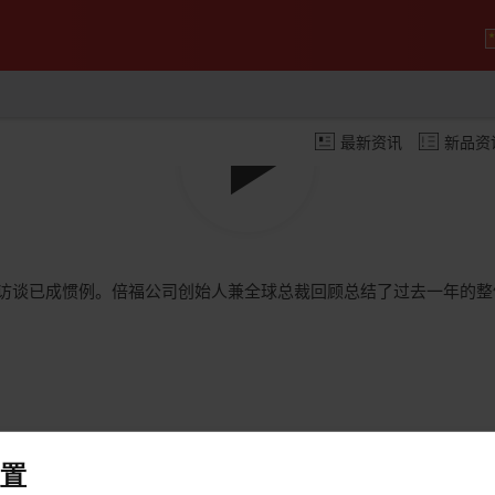
最新资讯
新品资
Play
Video
时对 Hans Beckhoff 进行访谈已成惯例。倍福公司创始人兼全球总裁回顾
置