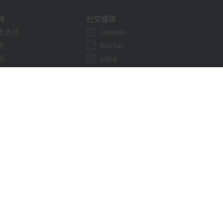
持
社交媒体
术支持
LinkedIn
务
WeChat
训
bilibili
线研讨会
决方案提供商计划
khoff Information System
载中心