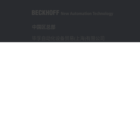
中国区总部
毕孚自动化设备贸易(上海)有限公司
市北智汇园4号楼
静安区汶水路 299 弄 9-10 号
上海, 200072
+86 21 6631 2666
+86 21 6631 5696
info@beckhoff.com.cn
详细联系方式
www.beckhoff.com.cn/zh-cn/
电子快讯
打印页面