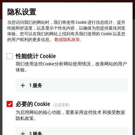
登录
隐私设置
myBeckhoff
Beckhoff
-
当您访问我们的网站时，我们将使用 Cookie 进行信息统计、提升
性能和舒适度，以及显示个性化内容，以确保为您提供最佳浏览
自
体验。您可以在我们的网站上找到有关我们使用的 Cookie 以及您
动
Start
公司简介
最新资讯
的用户权利的更多信息。
数据隐私政策。
化
page
集成式自动化解决方案在半导体行业中的应用
新
技
Play
性能统计 Cookie
2025年3月13日
术
我们使用这些Cookie分析网站使用情况，改善网站的用户
集成式自动化解决方案在半导体
Video
体验。
行业中的应用
1
服务
我们的解决方案可应用于半导体行业的各个细分领域：无论是
晶圆制造（前道）还是封装（后道），无论是芯片还是光伏硅
片制造，无论是晶片输送还是晶片装配。我们可为所有这些应
必要的 Cookie
（总是需要）
用提供 I/O 端子模块、各种性能等级的控制器、性能强大的驱
为启用网站的核心功能，需要采用这些技术 和接受数据
动产品，以及令人信服的软件解决方案，而所有这些产品都可
隐私政策。
与该行业“必备品”EtherCAT 结合。毋庸置疑，作为半导体行业
的可靠合作伙伴，倍福对该行业的特殊要求也有非常全面的了
3
服务
解，比如“严格拷贝（Copy Exact）”。