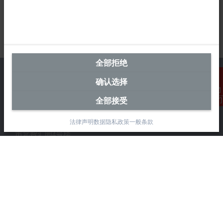
全部拒绝
确认选择
全部接受
联系我们
中国区总部
法律声明
数据隐私政策
一般条款
毕孚自动化设备贸易(上海)有限公司
市北智汇园4号楼
静安区汶水路 299 弄 9-10 号
上海, 200072
+86 21 6631 2666
+86 21 6631 5696
info@beckhoff.com.cn
详细联系方式
www.beckhoff.com.cn/zh-cn/