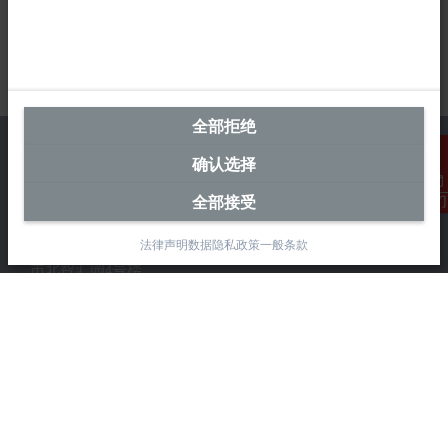
全部拒绝
确认选择
全部接受
联系我们
中国区总部
法律声明
数据隐私政策
一般条款
毕孚自动化设备贸易(上海)有限公司
市北智汇园4号楼
静安区汶水路 299 弄 9-10 号
上海, 200072
+86 21 6631 2666
+86 21 6631 5696
info@beckhoff.com.cn
详细联系方式
www.beckhoff.com.cn/zh-cn/