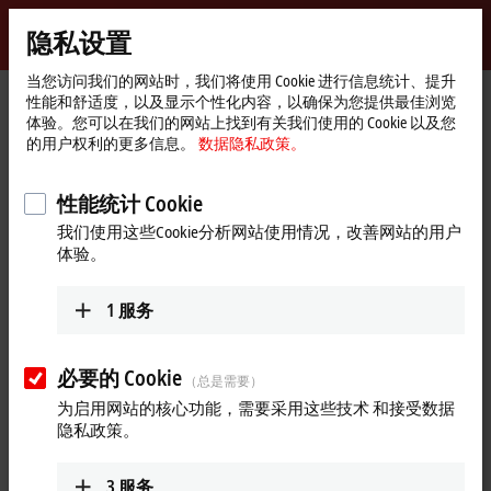
登录
隐私设置
myBeckhoff
Beckhoff
-
当您访问我们的网站时，我们将使用 Cookie 进行信息统计、提升
性能和舒适度，以及显示个性化内容，以确保为您提供最佳浏览
自
体验。您可以在我们的网站上找到有关我们使用的 Cookie 以及您
动
Start
公司简介
最新资讯
的用户权利的更多信息。
数据隐私政策。
化
page
精度赋能——倍福技术驱动 Pattyn RAZIM-51 设备
新
技
Play
性能统计 Cookie
2026年7月1日
术
我们使用这些Cookie分析网站使用情况，改善网站的用户
精度赋能——倍福技术驱动 Pattyn
Video
体验。
RAZIM-51 设备
1
服务
了解 Pattyn 如何依托倍福技术，使其全新的 RAZIM-51 套袋机实
现高精度、高卫生标准与卓越性能。
必要的 Cookie
（总是需要）
该设备专为油脂加工行业以及烘焙行业的拾放工序而设计，这
为启用网站的核心功能，需要采用这些技术 和接受数据
类应用对包装袋定位精度要求极高。得益于倍福先进的基于 PC
隐私政策。
的控制技术与伺服运动控制方案，创新型 RAZIM-51 设备性能表
现优异。
3
服务