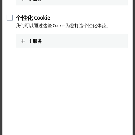
选用 RAZIM-51 设备，用户可获得以下优势：
最高处理速度达 15 箱/分钟
个性化 Cookie
灵活设计，适配多种箱体与板条箱尺寸
我们可以通过这些 Cookie 为您打造个性化体验。
单台设备可兼容多种占地面积和箱体高度
坚固的底部密封设计，可牢固封装易渗漏产品。
1
服务
无论是油脂类液体、可可脂或翻糖等易结晶产品，还是需要单
箱多袋分装的卫生型应用，Pattyn 这款柔性设备都能够从容应
对，为包装自动化领域树立新标杆。
更多关于此视频的信息
Loading...