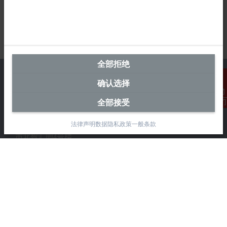
全部拒绝
确认选择
全部接受
联系我们
中国区总部
法律声明
数据隐私政策
一般条款
毕孚自动化设备贸易(上海)有限公司
市北智汇园4号楼
静安区汶水路 299 弄 9-10 号
上海, 200072
+86 21 6631 2666
+86 21 6631 5696
info@beckhoff.com.cn
详细联系方式
www.beckhoff.com.cn/zh-cn/