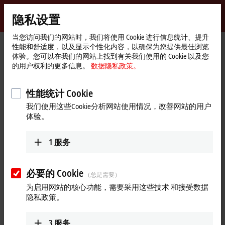
登录
隐私设置
myBeckhoff
Beckhoff
-
当您访问我们的网站时，我们将使用 Cookie 进行信息统计、提升
性能和舒适度，以及显示个性化内容，以确保为您提供最佳浏览
自
体验。您可以在我们的网站上找到有关我们使用的 Cookie 以及您
动
Start
公司简介
最新资讯
的用户权利的更多信息。
数据隐私政策。
化
page
结构紧凑、性价比高：AM1000 高性能伺服电机
新
技
Play
性能统计 Cookie
2025年11月27日
术
我们使用这些Cookie分析网站使用情况，改善网站的用户
结构紧凑、性价比高：AM1000 高
Video
体验。
性能伺服电机
1
服务
AM1000 是一款坚固耐用的高性价比伺服电机，可与经济型驱
动系统协同工作，以满足动态定位任务需求。搭配 AX1000 经
济型伺服驱动器，可为机械制造领域打造完整、精简的驱动解
必要的 Cookie
（总是需要）
决方案。观看本期视频，深入了解该系统解决方案的优势。
为启用网站的核心功能，需要采用这些技术 和接受数据
隐私政策。
更多关于此视频的信息
Loading...
3
服务