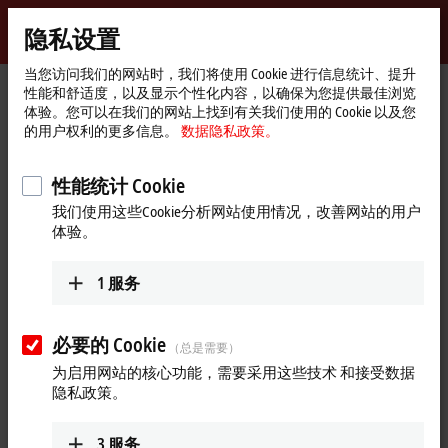
登录
隐私设置
myBeckhoff
Beckhoff
-
当您访问我们的网站时，我们将使用 Cookie 进行信息统计、提升
性能和舒适度，以及显示个性化内容，以确保为您提供最佳浏览
自
体验。您可以在我们的网站上找到有关我们使用的 Cookie 以及您
动
Start
公司简介
最新资讯
的用户权利的更多信息。
数据隐私政策。
化
page
Automation upgrades reduce sortation system wiring by 50% and lower
新
costs by thousands
技
性能统计 Cookie
Play
术
2023年3月26日
我们使用这些Cookie分析网站使用情况，改善网站的用户
Automation upgrades reduce
体验。
Video
sortation system wiring by 50% and
1
服务
lower costs by thousands
必要的 Cookie
NPI’s singulation and sortation solutions, which leverage Beckhoff
（总是需要）
controls and EtherCAT, helped a California distribution center reduce
为启用网站的核心功能，需要采用这些技术 和接受数据
difficult-to-fill labor requirements while increasing throughput and
隐私政策。
decreasing turnaround times.
3
服务