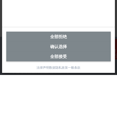
全部拒绝
确认选择
全部接受
联系我们
中国区总部
法律声明
数据隐私政策
一般条款
毕孚自动化设备贸易(上海)有限公司
市北智汇园4号楼
静安区汶水路 299 弄 9-10 号
上海, 200072
+86 21 6631 2666
+86 21 6631 5696
info@beckhoff.com.cn