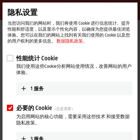
登录
隐私设置
myBeckhoff
Beckhoff
-
当您访问我们的网站时，我们将使用 Cookie 进行信息统计、提升
性能和舒适度，以及显示个性化内容，以确保为您提供最佳浏览
自
体验。您可以在我们的网站上找到有关我们使用的 Cookie 以及您
动
Start
公司简介
最新资讯
倍福全新 ED 系列 EtherCAT 端子模块
的用户权利的更多信息。
数据隐私政策。
化
page
Play
新
2026年5月21日
技
性能统计 Cookie
倍福全新 ED 系列 EtherCAT 端子模
术
Video
我们使用这些Cookie分析网站使用情况，改善网站的用户
块
体验。
在 2026 汉诺威工业博览会现场，听倍福中国专家解读全新 ED
1
服务
系列 EtherCAT 端子模块：该产品搭载免工具直插快装、DMC 码
智能诊断两大核心优势，性能高效稳定，可全面升级控制柜
I/O 系统。
必要的 Cookie
（总是需要）
为启用网站的核心功能，需要采用这些技术 和接受数据
更多关于此视频的信息
隐私政策。
Loading...
3
服务