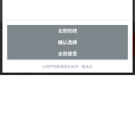
全部拒绝
确认选择
中国区总部
全部接受
联系我们
毕孚自动化设备贸易(上海)有限公司
法律声明
数据隐私政策
一般条款
市北智汇园4号楼
静安区汶水路 299 弄 9-10 号
上海, 200072
+86 21 6631 2666
+86 21 6631 5696
info@beckhoff.com.cn
详细联系方式
www.beckhoff.com.cn/zh-cn/
电子快讯