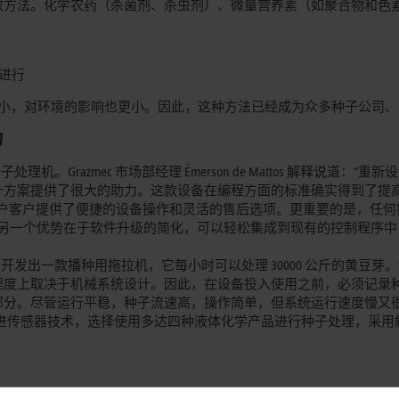
效方法。化学农药（杀菌剂、杀虫剂）、微量营养素（如聚合物和色
进行
强度更小，对环境的影响也更小。因此，这种方法已经成为众多种子公司
力
理机。Grazmec 市场部经理 Émerson de Mattos 解释说道：“重新
方案提供了很大的助力。这款设备在编程方面的标准确实得到了提高
终用户客户提供了便捷的设备操作和灵活的售后选项。更重要的是，任
款设备的另一个优势在于软件升级的简化，可以轻松集成到现有的控制程序
户的需求开发出一款播种用拖拉机，它每小时可以处理 30000 公斤的黄豆芽
程度上取决于机械系统设计。因此，在设备投入使用之前，必须记录
部分。尽管运行平稳，种子流速高，操作简单，但系统运行速度慢又
括改进传感器技术，选择使用多达四种液体化学产品进行种子处理，采用