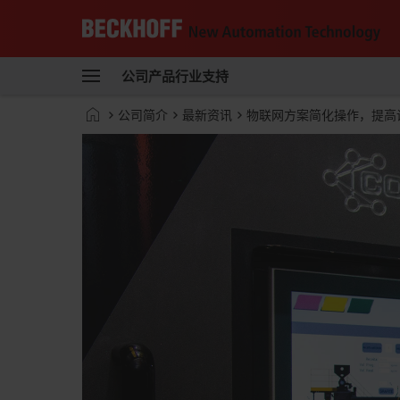
Beckhoff
-
公司
产品
行业
支持
自
动
Start
公司简介
最新资讯
物联网方案简化操作，提高
化
page
新
技
术