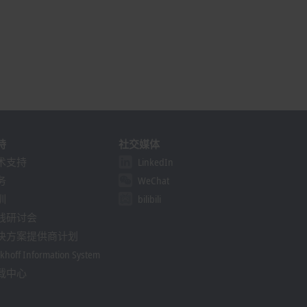
持
社交媒体
术支持
LinkedIn
务
WeChat
训
bilibili
线研讨会
决方案提供商计划
khoff Information System
载中心