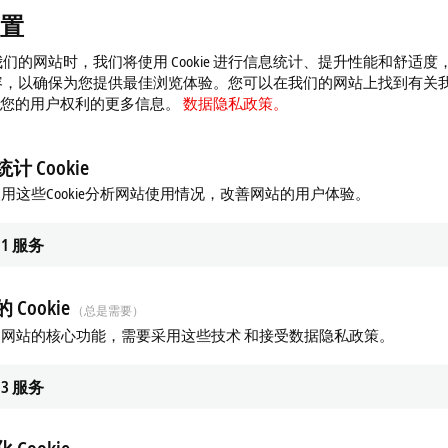
水平的不断提高，它也越来越达到其物理极限。因此到了 2019 年
置
，而且还要简化软件升级工作。倍福的 CX5140 嵌入式控制器（搭
CAT 3 自动化软件，提供所需的计算性能，而相应的 I/O 系统则由 EL18
们的网站时，我们将使用 Cookie 进行信息统计、提升性能和舒适度
成。
容，以确保为您提供最佳浏览体验。您可以在我们的网站上找到有关
 以及您的用户权利的更多信息。
数据隐私政策。
触控控制面板方便地访问，由 TwinCAT HMI（TF2000）创建的基于 HTM
更多液体和粉末成分的配方，提升设备功能和可用种子方面的灵活性
系统操作，减少维护时间。
计 Cookie
产控制系统生成的成本和消耗分析报告开辟了数据管理和分析的新途径。设
用这些Cookie分析网站使用情况，改善网站的用户体验。
）和 MQTT 协议发送给 Grazmec 服务器。然后将这些数据与每日更新的处理过的种
做出更明智的决定。Grazmec 公司表示，物联网的其它优势包括
1
服务
n de Mattos 总结说道：“倍福先进的控制技术可以让这些设备用于
可以持续改进，而且还简单易用，品质出众。”
 Cookie
（总是需要）
网站的核心功能，需要采用这些技术 和接受数据隐私政策。
3
服务