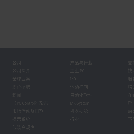
公司
产品与行业
支
公司简介
工业 PC
技
全球业务
I/O
服
职位招聘
运动控制
培
新闻
自动化软件
在
《PC Control》杂志
MX-System
解
市场活动及日期
机器视觉
Bec
提示系统
行业
下
包装合规性