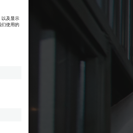
，必须
载时钟
19 和
，以及显示
我们使用的
L 5
。更重
备数据
子和消耗
提高远程
全新的