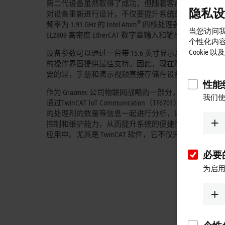
第二代设备虽然取得了成功，但随着客户的要求以及技术
隐私设
对设备重新进行设计，不仅要提升系统的灵活性和便捷性
®
频率为 1.91 GHz 的 Intel Atom
四核处理器）安装了 Twin
当您访问我
EL2809 高密度 EtherCAT 数字量输入和输出端子模块构
个性化内
Cookie
设备参数可以通过一台带 15.6 英寸显示屏的 CP2916 多点
的操作界面提供最佳支持。因此，现在可以储存包含
要的是，手册和演示视频直接存储在设备上，以简化
性能统
作为 Grazmec 公司物联网战略的一部分，由生
我们使
通过TwinCAT IoT Communication（TF6701
的处理剂的数量等信息一起进行分析，以便在这个过程中
控制和维护能力，从而提升系统的便捷性和效率。Émerso
应用中。尤其是 TwinCAT 软件，它不仅升级方便，
必要的
为启用