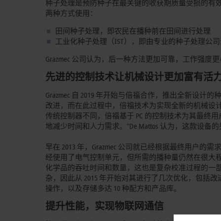
种子处理是预防种子在最关键的收获期质量受损的有
两种方式使用：
田间种子处理，即农民在播种前在田间进行处理
工业化种子处理（IST），即由专业的种子处理公司
Grazmec 公司认为，后一种方法更加可靠，工作
先进的控制技术让机械设计更加富有活
Grazmec 自 2019 年开始与倍福合作，推出全新设计的种子处
改进，而在此过程中，倍福技术为实现全新的机械设计
传统控制器不同，倍福基于 PC 的控制技术为其最
地减少时间和人力需求。”De Mattos 认为，这
早在 2013 年，Grazmec 公司就已经根据最终用
经使用了电气控制单元，但所需的播种量仍然在很大
化学品的吞吐时间和数量，这也是复杂校准过程的一
杂，因此从 2015 年开始对其进行了几次优化，包
操作，以及存储多达 10 种配方和产品库。
提升性能，实现物联网通信