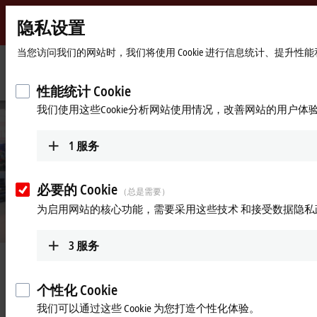
隐私设置
Beckhoff
-
当您访问我们的网站时，我们将使用 Cookie 进行信息统计、提升
自
动
Start
公司简介
最新资讯
主动系统监控助力实现快速装配
性能统计 Cookie
化
page
我们使用这些Cookie分析网站使用情况，改善网站的用户体
新
技
术
1
服务
必要的 Cookie
（总是需要）
为启用网站的核心功能，需要采用这些技术 和接受数据隐私
3
服务
2023年1月30日
主动系统监控助力实现快速装配
个性化 Cookie
我们可以通过这些 Cookie 为您打造个性化体验。