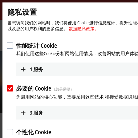
隐私设置
Beckhoff
-
当您访问我们的网站时，我们将使用 Cookie 进行信息统计、提升
以及您的用户权利的更多信息。
数据隐私政策。
自
动
Start
公司简介
最新资讯
化
page
高速控制技术可靠补偿风力引起的转子叶片运动
性能统计 Cookie
新
我们使用这些Cookie分析网站使用情况，改善网站的用户体
技
术
1
服务
必要的 Cookie
（总是需要）
为启用网站的核心功能，需要采用这些技术 和接受数据隐私
© Seasight Solutions
3
服务
2024年12月11日
高速控制技术可靠补偿风力引起
个性化 Cookie