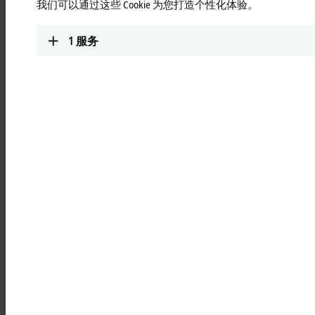
的转子叶片运动
我们可以通过这些 Cookie 为您打造个性化体验。
1
服务
基于 PC 的控制技术助力实现任何气候条件
下的风力发电机组安装
据丹麦 Seasight Solutions 公司所言，风力发电机组装机正经历
一场真正的技术变革，引起全行业热议。这一创新的解决方案
巧妙地采用与真人大小相仿的螺旋桨，有效补偿风力影响，确
保转子叶片与轮毂间的精准定位。这一技术突破允许在不使用
牵引绳的情况下安全快速地组装这些巨大的部件，即便是在狂
风暴雨等恶劣天气条件下也能顺利完成组装工作。然而，要成
功实现这一点，离不开复杂的控制解决方案和实时自动化技术
的强力支撑，这正是倍福基于PC的控制技术能够大显身手的舞
台。
随着技术的不断发展，风力发电机越建越高，叶片越来越长，
风电装机数量也正以前所未有的速度激增。鉴于上述因素，确
保风力发电机组的安装速度与安全，无论风向与风力强度如
何，亦或是安装在湖边还是森林深处，都显得至关重要。“目
前，叶片的安装主要依赖于吊装技术，以确保每一片叶片都能
够精准无误地垂直固定于既定位置。”丹麦 Hvide Sande Shipyard