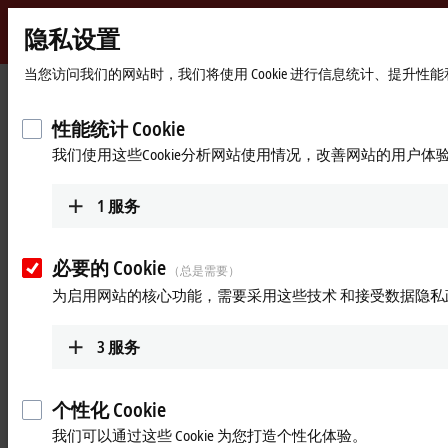
隐私设置
Beckhoff
-
当您访问我们的网站时，我们将使用 Cookie 进行信息统计、提升
自
动
Start
公司简介
最新资讯
高速高精度的智能设备表面检测
性能统计 Cookie
化
page
我们使用这些Cookie分析网站使用情况，改善网站的用户体
新
2023年6月22日
技
高速高精度的智能设备表面检测
术
1
服务
基于 EtherCAT 的伺服技术在智能显示设备
必要的 Cookie
（总是需要）
检测机中的应用
为启用网站的核心功能，需要采用这些技术 和接受数据隐私
手机和平板电脑一般根据外观缺陷情况分级，以确定所需的翻
新措施。人工智能专家 Griffyn Robotech 在其检测设备中（新
3
服务
旧智能设备皆可使用）使用倍福基于 PC 的控制技术，实现产
品搬运中的高精度运动控制，从而可在几分之一秒的时间内检
测出外壳表面微米级缺陷。
个性化 Cookie
我们可以通过这些 Cookie 为您打造个性化体验。
总部位于印度浦那的 Griffyn Robotech 公司专业从事视觉检测、