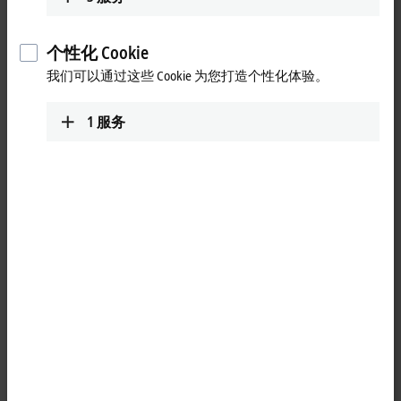
www.beckhoff.com/id-id/
详细视图
个性化 Cookie
Technical Support
我们可以通过这些 Cookie 为您打造个性化体验。
+62 21 8428 3699
1
服务
support@beckhoff.co.id
Service
#05-07/08 Nordic European Centre
3 International Business Park
Singapore
609927
Singapore
+65 6697 6224
service@beckhoff.com.sg