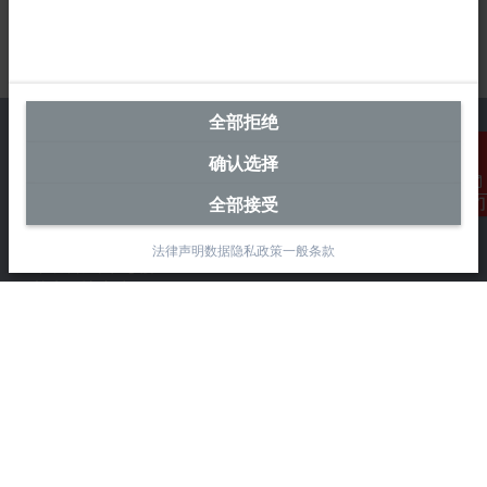
全部拒绝
确认选择
中国区总部
全部接受
联系我们
毕孚自动化设备贸易(上海)有限公司
法律声明
数据隐私政策
一般条款
市北智汇园4号楼
静安区汶水路 299 弄 9-10 号
上海, 200072
+86 21 6631 2666
+86 21 6631 5696
info@beckhoff.com.cn
详细联系方式
www.beckhoff.com.cn/zh-cn/