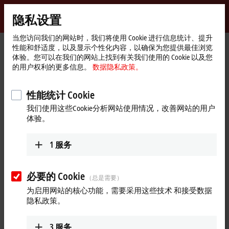
登录
隐私设置
myBeckhoff
Beckhoff
-
当您访问我们的网站时，我们将使用 Cookie 进行信息统计、提升
性能和舒适度，以及显示个性化内容，以确保为您提供最佳浏览
自
体验。您可以在我们的网站上找到有关我们使用的 Cookie 以及您
动
Start
公司简介
全球业务
印度尼西亚
的用户权利的更多信息。
数据隐私政策。
化
page
新
Representative office Indonesia
技
性能统计 Cookie
术
我们使用这些Cookie分析网站使用情况，改善网站的用户
体验。
地址和联系方式
Representative office
Sales
1
服务
Indonesia
+62 21 8428 3699
AKR Tower 21st Floor, Unit C - D
sales@beckhoff.co.id
Jl. Panjang No. 5, Kebon Jeruk
必要的 Cookie
（总是需要）
Jakarta
11530
为启用网站的核心功能，需要采用这些技术 和接受数据
印度尼西亚
隐私政策。
+62 21 8428 3699
sales@beckhoff.co.id
3
服务