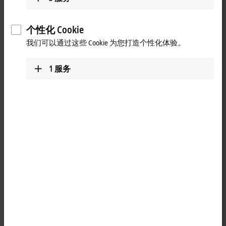
sales@beckhoff.co.id
www.beckhoff.com/id-id/
个性化 Cookie
我们可以通过这些 Cookie 为您打造个性化体验。
Technical Support
+62 21 8428 3699
1
服务
support@beckhoff.co.id
Service
#05-07/08 Nordic European Centre
3 International Business Park
Singapore
609927
Singapore
+65 6697 6224
service@beckhoff.com.sg