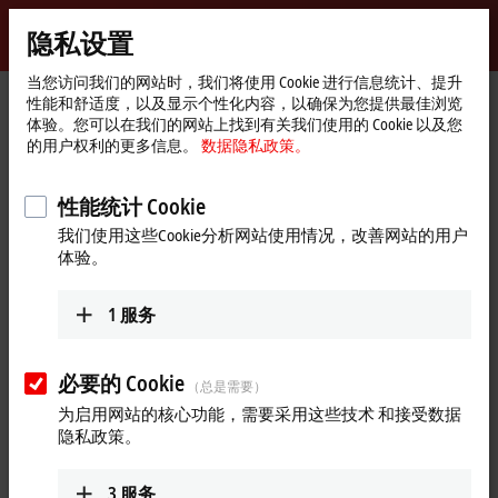
登录
隐私设置
myBeckhoff
Beckhoff
-
当您访问我们的网站时，我们将使用 Cookie 进行信息统计、提升
性能和舒适度，以及显示个性化内容，以确保为您提供最佳浏览
自
体验。您可以在我们的网站上找到有关我们使用的 Cookie 以及您
动
Start
公司简介
全球业务
印度尼西亚
的用户权利的更多信息。
数据隐私政策。
化
page
Representative office Indonesia
新
技
性能统计 Cookie
Representative office Indonesia
术
我们使用这些Cookie分析网站使用情况，改善网站的用户
体验。
地址和联系方式
1
服务
Representative office
Sales
Indonesia
+62 21 8428 3699
AKR Tower 21st Floor, Unit C - D
必要的 Cookie
sales@beckhoff.co.id
（总是需要）
Jl. Panjang No. 5, Kebon Jeruk
为启用网站的核心功能，需要采用这些技术 和接受数据
Jakarta
11530
隐私政策。
印度尼西亚
+62 21 8428 3699
3
服务