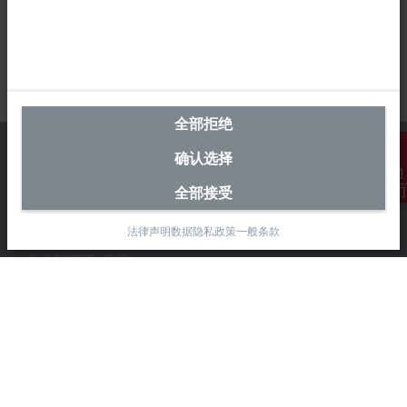
全部拒绝
确认选择
全部接受
联系我们
中国区总部
法律声明
数据隐私政策
一般条款
毕孚自动化设备贸易(上海)有限公司
市北智汇园4号楼
静安区汶水路 299 弄 9-10 号
上海, 200072
+86 21 6631 2666
+86 21 6631 5696
info@beckhoff.com.cn
详细联系方式