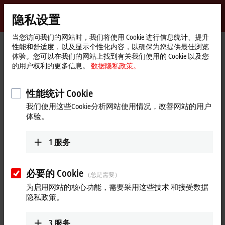
登录
隐私设置
myBeckhoff
Beckhoff
-
当您访问我们的网站时，我们将使用 Cookie 进行信息统计、提升
Start
公司简介
全球业务
德国
性能和舒适度，以及显示个性化内容，以确保为您提供最佳浏览
自
page
体验。您可以在我们的网站上找到有关我们使用的 Cookie 以及您
动
Beckhoff Automation Germany
的用户权利的更多信息。
数据隐私政策。
化
新
技
性能统计 Cookie
术
地址和联系方式
我们使用这些Cookie分析网站使用情况，改善网站的用户
体验。
Headquarters Germany
Sales
Beckhoff Automation GmbH &
+49 5246 963-0
Co. KG
1
服务
sales@beckhoff.com
Hülshorstweg 20
33415
Verl
Training Verl
德国
必要的 Cookie
（总是需要）
Beckhoff Automation GmbH &
Co. KG
为启用网站的核心功能，需要采用这些技术 和接受数据
+49 5246 963-0
隐私政策。
Eiserstraße 9
info@beckhoff.com
33415
Verl
www.beckhoff.com/en-en/
德国
3
服务